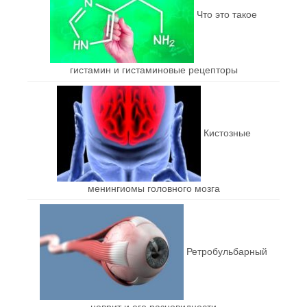
Что это такое
гистамин и гистаминовые рецепторы
Кистозные
менингиомы головного мозга
Ретробульбарный
неврит и его разновидности