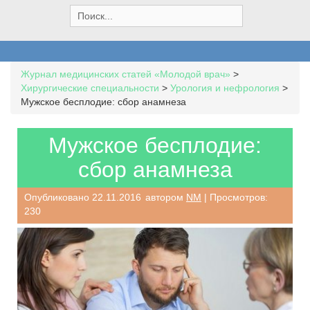
S
e
a
r
c
Журнал медицинских статей «Молодой врач»
>
h
Хирургические специальности
>
Урология и нефрология
>
f
Мужское бесплодие: сбор анамнеза
o
r
:
Мужское бесплодие:
сбор анамнеза
Опубликовано
22.11.2016
автором
NM
| Просмотров:
230