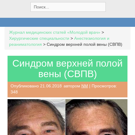
S
e
a
r
c
Журнал медицинских статей «Молодой врач»
>
h
Хирургические специальности
>
Анестезиология и
f
реаниматология
>
Синдром верхней полой вены (СВПВ)
o
r
:
Синдром верхней полой
вены (СВПВ)
Опубликовано
21.06.2018
автором
NM
| Просмотров:
348