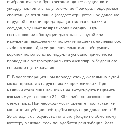
фиброоптическим бронхоскопом, далее осуществите
укладку пациента в полуположение Фовлера, поддерживая
спонтанную вентиляцию (создает отрицательное давление
в грудной полости, предотвращает коллапс легких и
сосудов, улучшает возврат крови к сердцу). При
возникновении обструкции дыхательных путей или
нарушении гемодинамики положите пациента на левый бок
либо на живот. Для устранения симптомов обструкции
верхней полой вены до индукции успешно применяется
проведение экстракорпорального аксиллярно-бедренного
венозного шунтирования.
Е
. В послеоперационном периоде отек дыхательных путей
может привести к нарушению их проходимости. При
наличии отека лица или языка не экстубируйте пациента
как минимум в течение 24—36 ч, либо до исчезновения
отеков лица. При необходимости оцените, пропускает ли
манжета интубационной трубки воздух при давлении в 15—
20 см водн. ст., осуществляйте экстубацию по обменному
катетеру в случае, если понадобится реинтубация. Хотя