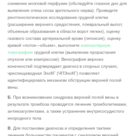
снижение мозговой перфузии (обследуйте глазное дно для
выявления отека соска зрительного нерва). Проведите
рентгенологическое исследование грудной клетки
(расширение верхнего средостения, плевральный выпот,
объемные образования в области ворот легких), оценку
газового состава артериальной крови (гипоксия), оценку
кривой «поток—объем», выполните
компьютерную
томографию
грудной клетки (выявление прорастания
опухоли или компрессии). Венография верхних
конечностей подтверждает диагноз в спорных случаях,
чреспищеводная ЭхоКГ (ЧПЭхоКГ) позволяет
идентифицировать механизм обструкции верхней полой
вены.
Б
. При возникновении синдрома верхней полой вены в
результате тромбоза проводится лечение тромболитиками,
антикоагулянтами, а также устранение внутрисосудистого
инородного тела.
B
. Для постановки диагноза и определения тактики
лечения большинству пациентов с синдромом верхней