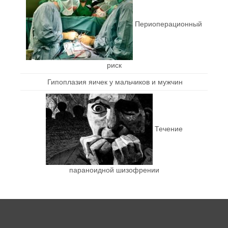
Периоперационный
риск
Гипоплазия яичек у мальчиков и мужчин
Течение
параноидной шизофрении