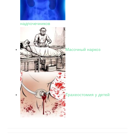
надпочечников
Масочный наркоз
Трахеостомия у детей