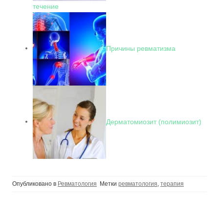
течение
Причины ревматизма
Дерматомиозит (полимиозит)
Опубликовано в
Ревматология
Метки
ревматология
,
терапия