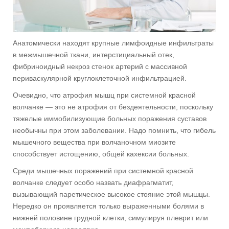
Анатомически находят крупные лимфоидные инфильтраты
в межмышечной ткани, интерстициальный отек,
фибриноидный некроз стенок артерий с массивной
периваскулярной круглоклеточной инфильтрацией.
Очевидно, что атрофия мышц при системной красной
волчанке — это не атрофия от бездеятельности, поскольку
тяжелые иммобилизующие больных поражения суставов
необычны при этом заболевании. Надо помнить, что гибель
мышечного вещества при волчаночном миозите
способствует истощению, общей кахексии больных.
Среди мышечных поражений при системной красной
волчанке следует особо назвать диафрагматит,
вызывающий паретическое высокое стояние этой мышцы.
Нередко он проявляется только выраженными болями в
нижней половине грудной клетки, симулируя плеврит или