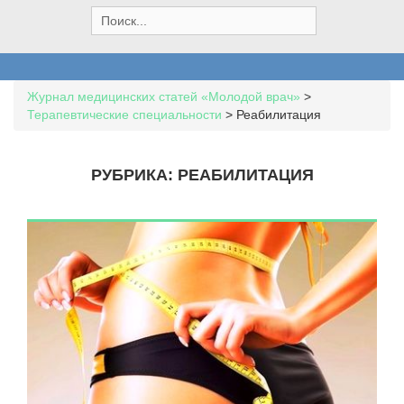
S
e
a
r
c
Журнал медицинских статей «Молодой врач»
>
h
Терапевтические специальности
>
Реабилитация
f
o
r
РУБРИКА:
РЕАБИЛИТАЦИЯ
: