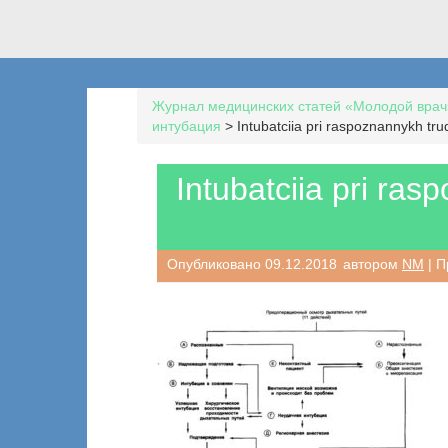
Журнал медицинских статей «Молодой врач
интубация
>
Intubatciia pri raspoznannykh tr
Intubatciia pri ra
Опубликовано
09.12.2018
автором
NM
| П