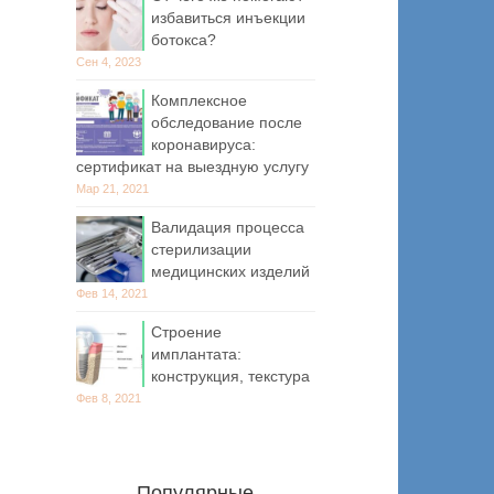
избавиться инъекции
ботокса?
Сен 4, 2023
Комплексное
обследование после
коронавируса:
сертификат на выездную услугу
Мар 21, 2021
Валидация процесса
стерилизации
медицинских изделий
Фев 14, 2021
Строение
имплантата:
конструкция, текстура
Фев 8, 2021
Популярные