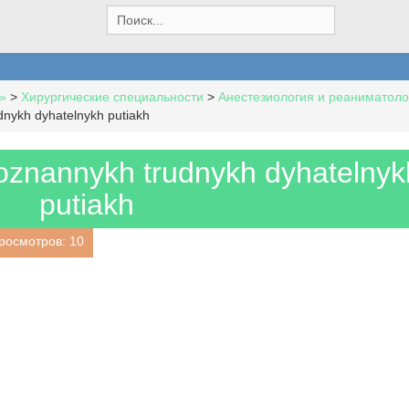
S
e
a
r
c
»
>
Хирургические специальности
>
Анестезиология и реаниматоло
h
udnykh dyhatelnykh putiakh
f
o
r
spoznannykh trudnykh dyhatelnyk
:
putiakh
росмотров: 10