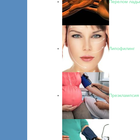
Перелом ладье
Липофилинг
Преэклампсия