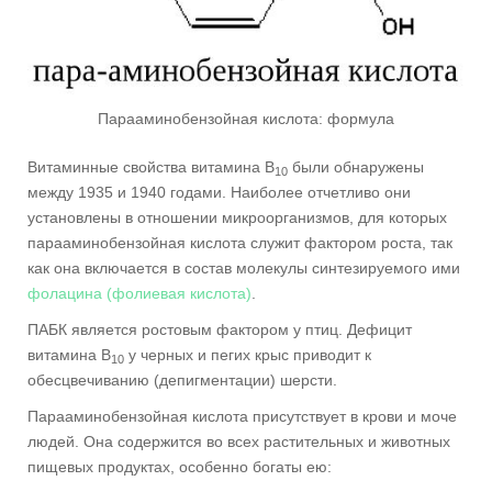
Парааминобензойная кислота: формула
Витаминные свойства витамина В
были обнаружены
10
между 1935 и 1940 годами. Наиболее отчетливо они
установлены в отношении микроорганизмов, для которых
парааминобензойная кислота служит фактором роста, так
как она включается в состав молекулы синтезируемого ими
фолацина (фолиевая кислота)
.
ПАБК является ростовым фактором у птиц. Дефицит
витамина В
у черных и пегих крыс приводит к
10
обесцвечиванию (депигментации) шерсти.
Парааминобензойная кислота присутствует в крови и моче
людей. Она содержится во всех растительных и животных
пищевых продуктах, особенно богаты ею: