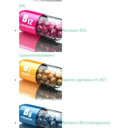
В9)
Витамин В12
(цианокобаламин)
Биотин (витамин Н, В7)
Витамин В6 (пиридоксин)