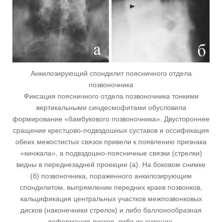
Анкилозирующий спондилит поясничного отдела
позвоночника
Фиксация поясничного отдела позвоночника тонкими
вертикальными синдесмофитами обусловила
формирование «бамбукового позвоночника». Двустороннее
сращение крестцово-подвздошных суставов и оссификация
обеих межостистых связок привели к появлению признака
«кинжала», а подвздошно-поясничные связки (стрелки)
видны в переднезадней проекции (а). На боковом снимке
(б) позвоночника, пораженного анкилозирующим
спондилитом, выпрямление передних краев позвонков,
кальцификация центральных участков межпозвонковых
дисков (наконечники стрелок) и либо баллонообразная
деформация дисков, либо их сужение.