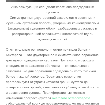
Анкилозирующий спондилит крестцово-подвздошных
суставов
Симметричный двусторонний сакроилеит с эрозиями и
сужением суставной полости, умеренным концентрическим
(аксиальным) сужением обоих тазобедренных суставов и
распространенной ворсинчатой энтезопатией вдоль
седалищных костей.
Отличительные рентгенологические признаки болезни
Бехтерева — это двустороннее и симметричное поражение
крестцово-подвздошных суставов. При анкилозирующем
спондилите поражаются обе части — синовиальная и
связочная, но для поражения подвздошной кости типичен
более тяжелый характер. Эрозивные изменения
прогрессируют от утраты четкости границ сустава до
поверхностных эрозий, изнашивания субхондральной кости
и расширения сустава. Пролиферативные костные
изменения прогрессируют от
очагового остеосклероза
субхондральной кости до неравномерных костных мостиков