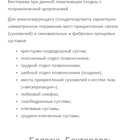
Бехтерева при данной локализации сходны с
псориатической артропатией.
Для анкилозирующего спондилоартрита характерно
симметричное поражение мест прикрепления связок
(сухожилий) и синовиальных и фиброзно-хрящевых
суставов:
крестцово-подвздошный сустав;
поясничный отдел позвоночника;
грудной отдел позвоночника;
шейный отдел позвоночника (позднее);
места прикреплений сухожилий к костям таза
(«вискеризация»);
лобковый симфиз;
тазобедренные суставы;
плечевые суставы;
грудино-ключичные суставы.