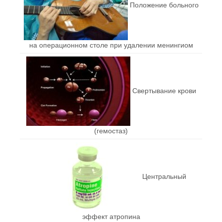
Положение больного
на операционном столе при удалении менингиом
Свертывание крови
(гемостаз)
Центральный
эффект атропина