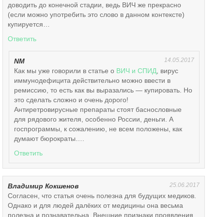
доводить до конечной стадии, ведь ВИЧ же прекрасно
(если можно употребить это слово в данном контексте)
купируется…
Ответить
14.05.2017
NM
Как мы уже говорили в статье о
ВИЧ и СПИД
, вирус
иммунодефицита действительно можно ввести в
ремиссию, то есть как вы выразались — купировать. Но
это сделать сложно и очень дорого!
Антиретровирусные препараты стоят баснословные
для рядового жителя, особенно России, деньги. А
госпрограммы, к сожалению, не всем положены, как
думают бюрократы….
Ответить
25.06.2017
Владимир Кокшенов
Согласен, что статья очень полезна для будущих медиков.
Однако и для людей далёких от медицины она весьма
полезна и познавательна. Внешние признаки проявления