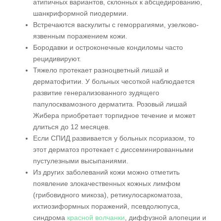
атипичных вариантов, склонных к абсцедированию,
шанкриформной пиодермии.
Встречаются васкулиты с геморрагиями, узелково-
язвенным поражением кожи.
Бородавки и остроконечные кондиломы часто
рецидивируют.
Тяжело протекает разноцветный лишай и
дерматофитии. У больных чесоткой наблюдается
развитие генерализованного зудящего
папулосквамозного дерматита. Розовый лишай
Жибера приобретает торпидное течение и может
длиться до 12 месяцев.
Если СПИД развивается у больных псориазом, то
этот дерматоз протекает с диссеминированными
пустулезными высыпаниями.
Из других заболеваний кожи можно отметить
появление злокачественных кожных лимфом
(грибовидного микоза), ретикулосаркоматоза,
ихтиозиформных поражений, псевдолюпуса,
синдрома
красной волчанки
, диффузной алопеции и