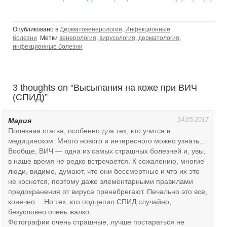
Опубликовано в
Дерматовенерология
,
Инфекционные
болезни
Метки
венерология
,
вирусология
,
дерматология
,
инфекционные болезни
3 thoughts on “
Высыпания на коже при ВИЧ
(СПИД)
”
14.05.2017
Мария
Полезная статья, особенно для тех, кто учится в
медицинском. Много нового и интересного можно узнать…
Вообще, ВИЧ — одна из самых страшных болезней и, увы,
в наше время не редко встречается. К сожалению, многие
люди, видимо, думают, что они бессмертные и что их это
не коснется, поэтому даже элементарными правилами
предохранения от вируса пренебрегают. Печально это все,
конечно… Но тех, кто подцепил СПИД случайно,
безусловно очень жалко.
Фотографии очень страшные, лучше постараться не