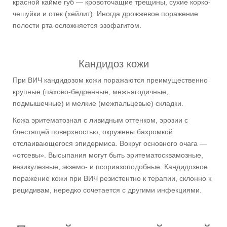
красной кайме губ — кровоточащие трещины, сухие корко-
чешуйки и отек (хейлит). Иногда дрожжевое поражение
полости рта осложняется эзофагитом.
Кандидоз кожи
При ВИЧ кандидозом кожи поражаются преимущественно
крупные (пахово-бедренные, межъягодичные,
подмышечные) и мелкие (межпальцевые) складки.
Кожа эритематозная с ливидным оттенком, эрозии с
блестящей поверхностью, окружены бахромкой
отслаивающегося эпидермиса. Вокруг основного очага —
«отсевы». Высыпания могут быть эритематосквамозные,
везикулезные, экземо- и псориазоподобные. Кандидозное
поражение кожи при ВИЧ резистентно к терапии, склонно к
рецидивам, нередко сочетается с другими инфекциями.