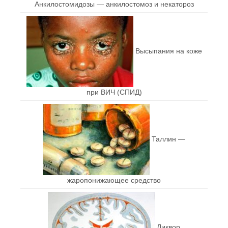
Анкилостомидозы — анкилостомоз и некатороз
Высыпания на коже
при ВИЧ (СПИД)
Таллин —
жаропонижающее средство
Ликвор