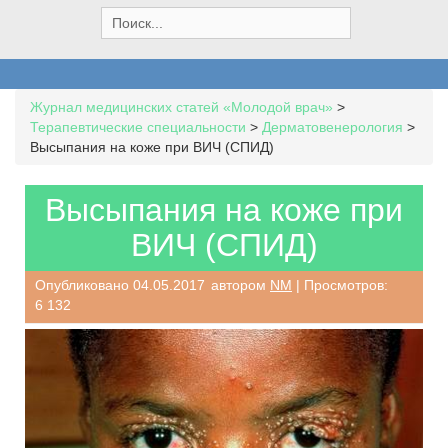
S
e
a
r
c
Журнал медицинских статей «Молодой врач»
>
h
Терапевтические специальности
>
Дерматовенерология
>
f
Высыпания на коже при ВИЧ (СПИД)
o
r
:
Высыпания на коже при
ВИЧ (СПИД)
Опубликовано
04.05.2017
автором
NM
| Просмотров:
6 132