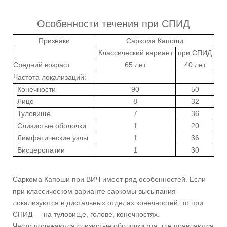
Особенности течения при СПИД
Признаки
Саркома Капоши
Классический вариант
при СПИД
Средний возраст
65 лет
40 лет
Частота локализаций:
Конечности
90
50
Лицо
8
32
Туловище
7
36
Слизистые оболочки
1
20
Лимфатические узлы
1
36
Висцеропатии
1
30
Саркома Капоши при ВИЧ имеет ряд особенностей. Если
при классическом варианте саркомы высыпания
локализуются в дистальных отделах конечностей, то при
СПИД — на туловище, голове, конечностях.
Часто поражаются слизистые оболочки рта, где появляются