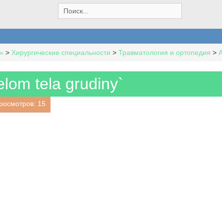
S
e
a
r
c
»
>
Хирургические специальности
>
Травматология и ортопедия
>
h
f
o
elom tela grudiny`
r
:
росмотров: 15