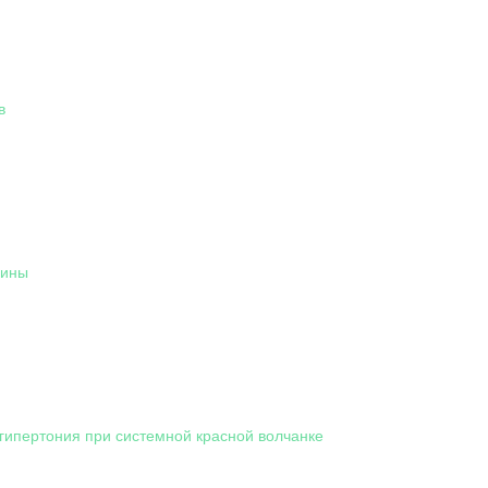
в
дины
гипертония при системной красной волчанке