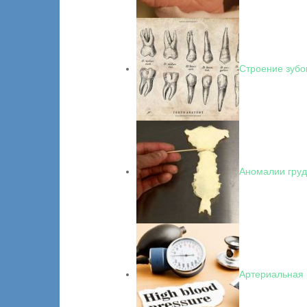
Строение зубо
Аномалии гру
Артериальная 