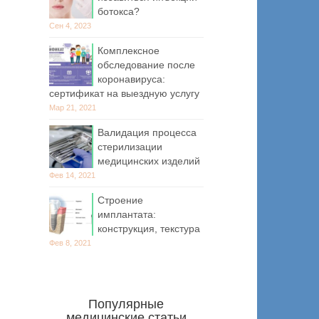
ботокса?
Сен 4, 2023
Комплексное
обследование после
коронавируса:
сертификат на выездную услугу
Мар 21, 2021
Валидация процесса
стерилизации
медицинских изделий
Фев 14, 2021
Строение
имплантата:
конструкция, текстура
Фев 8, 2021
Популярные
медицинские статьи