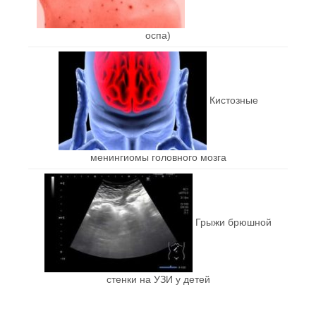
оспа)
Кистозные
менингиомы головного мозга
Грыжи брюшной
стенки на УЗИ у детей