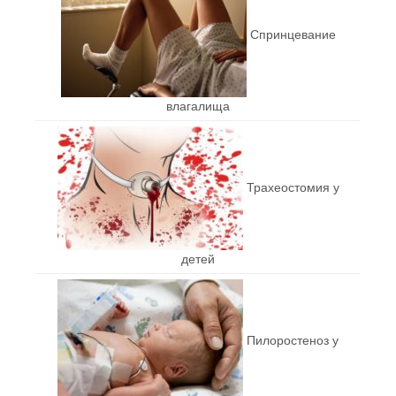
Спринцевание
влагалища
Трахеостомия у
детей
Пилоростеноз у