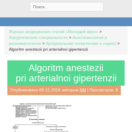
S
e
a
r
c
Журнал медицинских статей «Молодой врач»
>
h
Хирургические специальности
>
Анестезиология и
f
реаниматология
>
Артериальная гипертензия и наркоз
>
o
Algoritm anestezii pri arterialnoi gipertenzii
r
:
Algoritm anestezii
pri arterialnoi gipertenzii
Опубликовано
09.12.2018
автором
NM
| Просмотров: 8