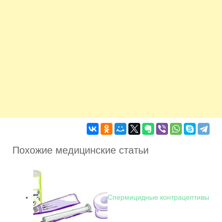
Похожие медицинские статьи
Спермицидные контрацептивы