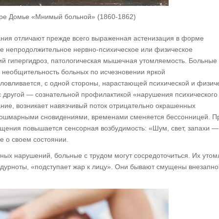
ре Домье «Мнимый больной» (1860-1862)
ания отличают прежде всего выраженная астенизация в форме
ое непродолжительное нервно-психическое или физическое
кий гипергидроз, патологическая мышечная утомляемость. Больные
, необщительность больных по исчезновении яркой
ловливается, с одной стороны, нарастающей психической и физич
с другой — сознательной профилактикой «нарушения психического
ние, возникает навязчивый поток отрицательно окрашенных
 кошмарными сновидениями, временами сменяется бессонницей. П
щения повышается сенсорная возбудимость: «Шум, свет, запахи —
е о своем состоянии.
ных нарушений, больные с трудом могут сосредоточиться. Их утом
дурноты, «подступает жар к лицу». Они бывают смущены внезапно