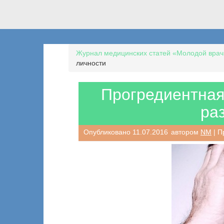
Журнал медицинских статей «Молодой врач
личности
Прогредиентная
ра
Опубликовано
11.07.2016
автором
NM
| П