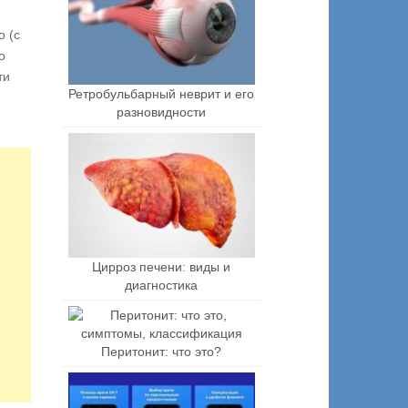
о (с
о
ти
Ретробульбарный неврит и его
разновидности
Цирроз печени: виды и
диагностика
Перитонит: что это?