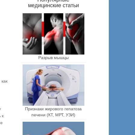
медицинские статьи
Разрыв мышцы
 как
Признаки жирового гепатоза
у
печени (КТ, МРТ, УЗИ)
 к
ре