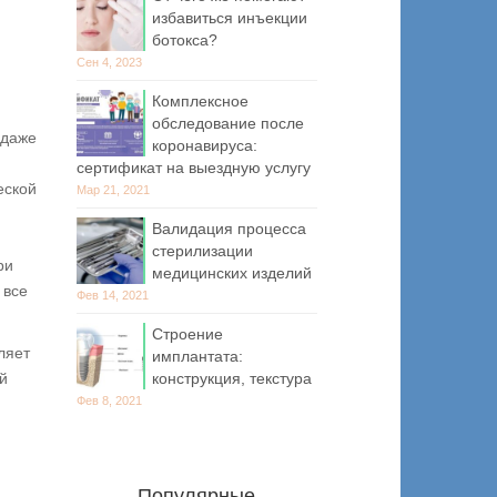
избавиться инъекции
ботокса?
Сен 4, 2023
Комплексное
обследование после
 даже
коронавируса:
сертификат на выездную услугу
еской
Мар 21, 2021
Валидация процесса
стерилизации
ри
медицинских изделий
 все
Фев 14, 2021
Строение
ляет
имплантата:
конструкция, текстура
й
Фев 8, 2021
Популярные