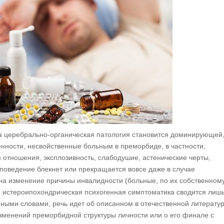
да церебрально-органическая патология становится доминирующей,
енности, несвойственные больным в преморбиде, в частности,
 отношения, эксплозивность, слабодушие, астенические черты,
 поведение блекнет или прекращается вовсе даже в случае
на изменение причины инвалидности (больные, по их собственном
я истероипохондрическая психогенная симптоматика сводится лишь
ными словами, речь идет об описанном в отечественной литерату
изменений преморбидной структуры личности или о его финале с