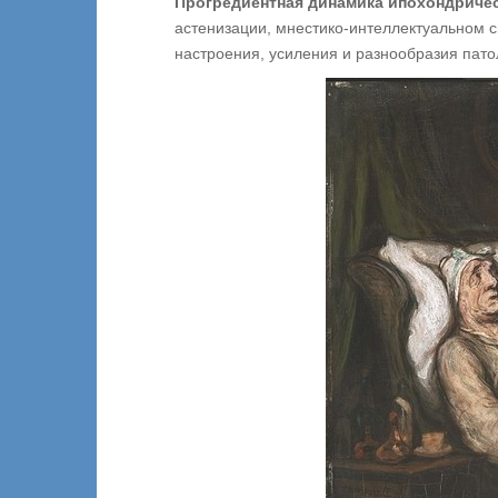
Прогредиентная динамика ипохондричес
астенизации, мнестико-интеллектуальном с
настроения, усиления и разнообразия пато