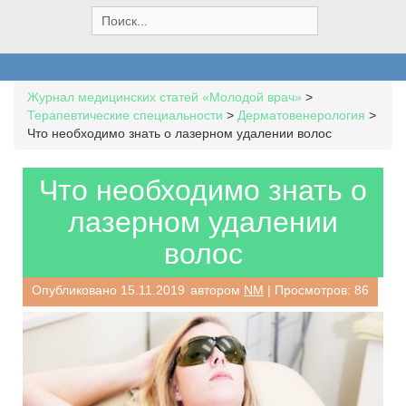
S
e
a
r
c
Журнал медицинских статей «Молодой врач»
>
h
Терапевтические специальности
>
Дерматовенерология
>
f
Что необходимо знать о лазерном удалении волос
o
r
:
Что необходимо знать о
лазерном удалении
волос
Опубликовано
15.11.2019
автором
NM
| Просмотров: 86