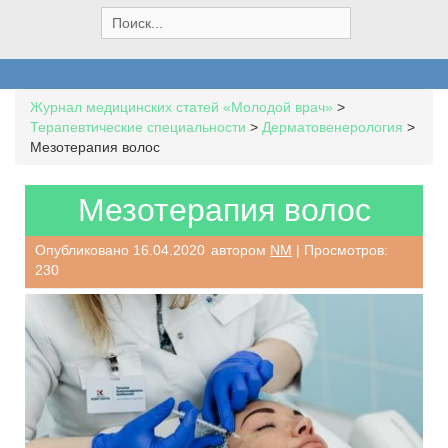
S
e
a
r
c
Журнал медицинских статей «Молодой врач»
>
h
Терапевтические специальности
>
Дерматовенерология
>
f
Мезотерапия волос
o
r
:
Мезотерапия волос
Опубликовано
16.04.2020
автором
NM
| Просмотров:
230