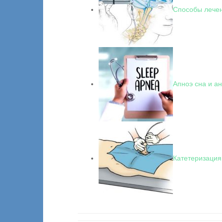
Способы лече
Апноэ сна и а
Катетеризация 