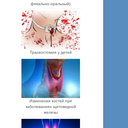
фекально-оральный)
Трахеостомия у детей
Изменения костей при
заболеваниях щитовидной
железы