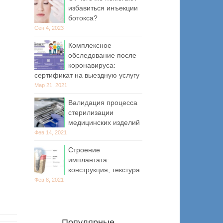
избавиться инъекции
ботокса?
Сен 4, 2023
Комплексное
обследование после
коронавируса:
сертификат на выездную услугу
Мар 21, 2021
Валидация процесса
стерилизации
медицинских изделий
Фев 14, 2021
Строение
имплантата:
конструкция, текстура
Фев 8, 2021
Популярные