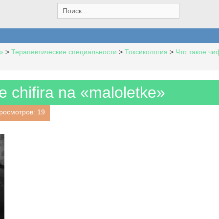
S
e
a
r
c
»
>
Терапевтические специальности
>
Токсикология
>
Что такое чи
h
f
o
r
e chifira na «maloletke»
:
росмотров: 19