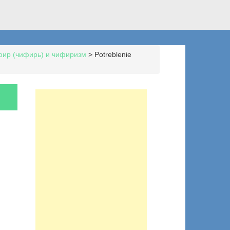
фир (чифирь) и чифиризм
>
Potreblenie