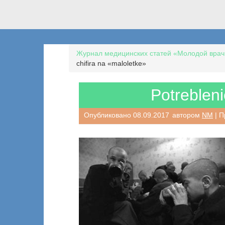
Журнал медицинских статей «Молодой врач
chifira na «maloletke»
Potrebleni
Опубликовано
08.09.2017
автором
NM
| П