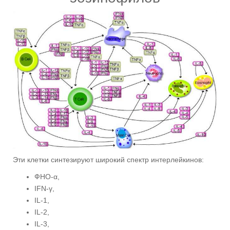
Эти клетки синтезируют широкий спектр интерлейкинов:
ФНО-α,
IFN-γ,
IL-1,
IL-2,
IL-3,