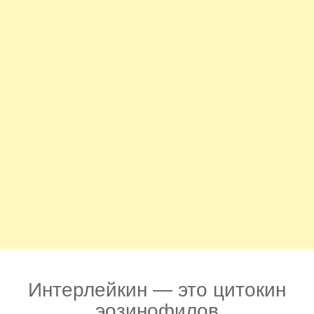
Интерлейкин — это цитокин
эозинофилов