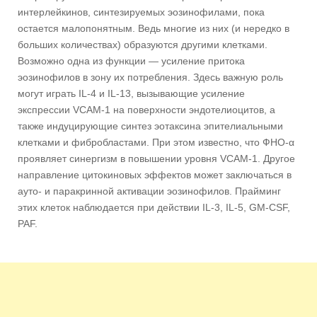
интерлейкинов, синтезируемых эозинофилами, пока
остается малопонятным. Ведь многие из них (и нередко в
больших количествах) образуются другими клетками.
Возможно одна из функции — усиление притока
эозинофилов в зону их потребления. Здесь важную роль
могут играть IL-4 и IL-13, вызывающие усиление
экспрессии VCAM-1 на поверхности эндотелиоцитов, а
также индуцирующие синтез эотаксина эпителиальными
клетками и фибробластами. При этом известно, что ФНО-α
проявляет синергизм в повышении уровня VCAM-1. Другое
направление цитокиновых эффектов может заключаться в
ауто- и паракринной активации эозинофилов. Прайминг
этих клеток наблюдается при действии IL-3, IL-5, GM-CSF,
PAF.