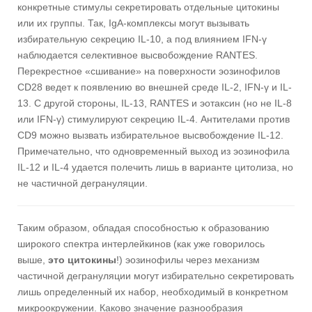
конкретные стимулы секретировать отдельные цитокины
или их группы. Так, IgA-комплексы могут вызывать
избирательную секрецию IL-10, а под влиянием IFN-γ
наблюдается селективное высвобождение RANTES.
Перекрестное «сшивание» на поверхности эозинофилов
CD28 ведет к появлению во внешней среде IL-2, IFN-γ и IL-
13. С другой стороны, IL-13, RANTES и эотаксин (но не IL-8
или IFN-γ) стимулируют секрецию IL-4. Антителами против
CD9 можно вызвать избирательное высвобождение IL-12.
Примечательно, что одновременный выход из эозинофила
IL-12 и IL-4 удается полечить лишь в варианте цитолиза, но
не частичной дегрануляции.
Таким образом, обладая способностью к образованию
широкого спектра интерлейкинов (как уже говорилось
выше,
это цитокины
!) эозинофилы через механизм
частичной дегрануляции могут избирательно секретировать
лишь определенный их набор, необходимый в конкретном
микроокружении. Каково значение разнообразия