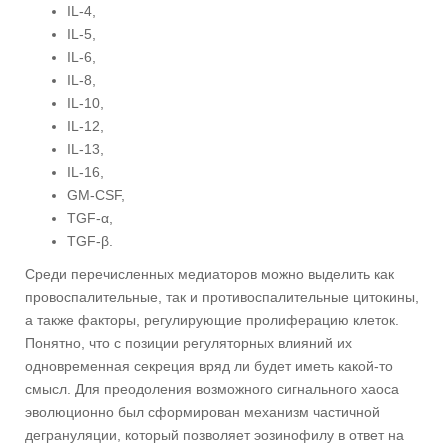
IL-4,
IL-5,
IL-6,
IL-8,
IL-10,
IL-12,
IL-13,
IL-16,
GM-CSF,
TGF-α,
TGF-β.
Среди перечисленных медиаторов можно выделить как
провоспалительные, так и противоспалительные цитокины,
а также факторы, регулирующие пролиферацию клеток.
Понятно, что с позиции регуляторных влияний их
одновременная секреция вряд ли будет иметь какой-то
смысл. Для преодоления возможного сигнального хаоса
эволюционно был сформирован механизм частичной
дегрануляции, который позволяет эозинофилу в ответ на