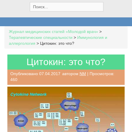
S
e
a
r
c
Журнал медицинских статей «Молодой врач»
>
h
Терапевтические специальности
>
Иммунология и
f
аллергология
>
Цитокин: это что?
o
r
:
Цитокин: это что?
Опубликовано
07.04.2017
автором
NM
| Просмотров:
460