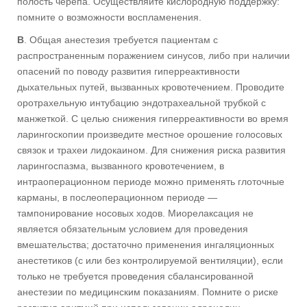
полость черепа. Осуществляйте кислородную поддержку:
помните о возможности воспламенения.
В
. Общая анестезия требуется пациентам с
распространенным поражением синусов, либо при наличии
опасений по поводу развития гиперреактивности
дыхательных путей, вызванных кровотечением. Проводите
оротрахельную интубацию эндотрахеальной трубкой с
манжеткой. С целью снижения гиперреактивности во время
ларингоскопии произведите местное орошение голосовых
связок и трахеи лидокаином. Для снижения риска развития
ларингоспазма, вызванного кровотечением, в
интраоперационном периоде можно применять глоточные
карманы, в послеоперационном периоде —
тампонирование носовых ходов. Миорелаксация не
является обязательным условием для проведения
вмешательства; достаточно применения ингаляционных
анестетиков (с или без контролируемой вентиляции), если
только не требуется проведения сбалансированной
анестезии по медицинским показаниям. Помните о риске