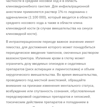
частности в средний носовой ход и в область
клиновиднонебного ганглия. Для инфильтрационной
анестезии применяется раствор 1%-го лидокаина с
адреналином (1:100 000), который вводится в области
среднего носового хода а также в области клина
клиновидной кости (в случае вмешательства на синусе
клиновидной кости).
В интраоперационном периоде важное значение имеет
гемостаз, для достижения которого может понадобиться
периодическое введение тампонов, смоченных раствором
вазоконстриктора. Излияние крови в глотку может
ограничить дозу вводимых опиоидов и седативных
препаратов (риск аспирации и ларингоспазма) и объем
хирургического вмешательства. Во время вмешательства,
проводимого под местной анестезией, обращайте
внимание на признаки изменения ментального статуса,
возбуждение или спутанность сознания, обусловленные
передозировкой седативных препаратов и гипоксией,
токсическим действием препаратов и попаданием в