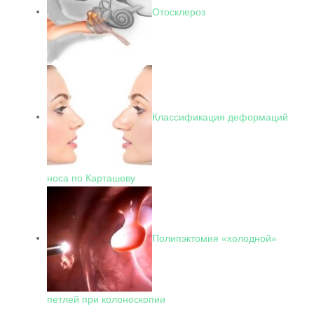
Отосклероз
Классификация деформаций
носа по Карташеву
Полипэктомия «холодной»
петлей при колоноскопии