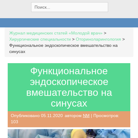
S
e
a
r
c
Журнал медицинских статей «Молодой врач»
>
h
Хирургические специальности
>
Оториноларингология
>
f
Функциональное эндоскопическое вмешательство на
o
синусах
r
:
Функциональное
эндоскопическое
вмешательство на
синусах
Опубликовано
05.11.2020
автором
NM
| Просмотров:
103