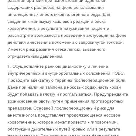
развития аритмий при использовании адреналин
содержащих растворов на фоне использования
ингаляционных анестетиков галогенного ряда. Для
сведения к минимуму кашлевой реакции и риска
кровотечения, в результате натуживания пациента,
рассмотрите возможность проведения экстубации на фоне
действия анестезии в положении с запрокинутой головой.
Имеется риск развития отека легких, вызванного
отрицательным давлением.
Г
. Осуществляйте раннюю диагностику и лечение
внутричерепных и внутриорбитальных осложнений ФЭВС.
Проводите адекватную терапию послеоперационной боли.
Даже при наличии тампона в носовых ходах часть крови
будет попадать в глотку и проглатываться. Предупреждайте
возникновение рвоты путем применения противорвотных
препаратов. Основной послеоперационный риск для
анестезиолога представляет продолжающееся носовое
кровотечение, которое может привести к гиповолемии,
обструкции дыхательных путей кровью или в результате
ларингоспазма. При развитии у пациента беспокойства