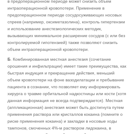
в предоперационном периоде может снизить объем
интраоперационной кровопотери. Применение в
предоперационном периоде сосудосуживающих носовых
спреев (например, оксиметазолина), контроль гипертензии
и использование анестезиологических методик,
вызывающих минимальное расширение сосудов (с или без
контролируемой гипотензией) также позволяют снизить
объем интраоперационной кровопотери.
Б
. Комбинированная местная анестезия (сочетание
орошения и инфильтрации) имеет такие преимущества, как
быстрая индукция и прекращение действия, меньший
объем кровопотери на фоне вазодилатации и пребывание
пациента в сознании, что позволяет ему информировать
хирурга о травме орбитальной надкостницы или кости (хотя
данная информация не всегда подтверждается). Местная
(аппликационная) анестезия может быть достигнута путем
применения раствора или кристаллов кокаина (помните о
риске применения кокаина) и закладки в носовые ходы
тампонов, смоченных 4%-м раствором лидокаина, в