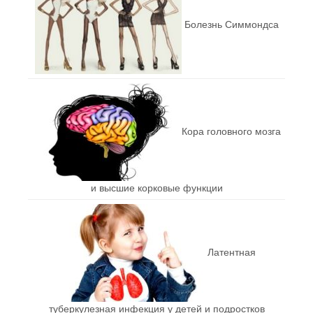
Болезнь Симмондса
Кора головного мозга
и высшие корковые функции
Латентная
туберкулезная инфекция у детей и подростков