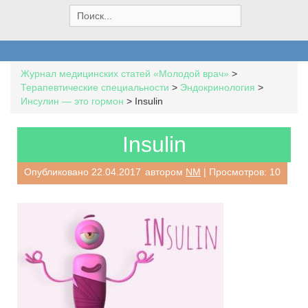
S
e
a
r
c
Журнал медицинских статей «Молодой врач»
>
h
Терапевтические специальности
>
Эндокринология
>
f
Инсулин — это гормон
>
Insulin
o
r
:
Insulin
Опубликовано
22.04.2017
автором
NM
| Просмотров: 10