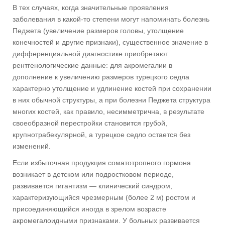
В тех случаях, когда значительные проявления
заболевания в какой-то степени могут напоминать болезнь
Педжета (увеличение размеров головы, утолщение
конечностей и другие признаки), существенное значение в
дифференциальной диагностике приобретают
рентгенологические данные: для акромегалии в
дополнение к увеличению размеров турецкого седла
характерно утолщение и удлинение костей при сохранении
в них обычной структуры, а при болезни Педжета структура
многих костей, как правило, несимметрична, в результате
своеобразной перестройки становится грубой,
крупнотрабекулярной, а турецкое седло остается без
изменений.
Если избыточная продукция соматотропного гормона
возникает в детском или подростковом периоде,
развивается гигантизм — клинический синдром,
характеризующийся чрезмерным (более 2 м) ростом и
присоединяющийся иногда в зрелом возрасте
акромегалоидными признаками. У больных развивается