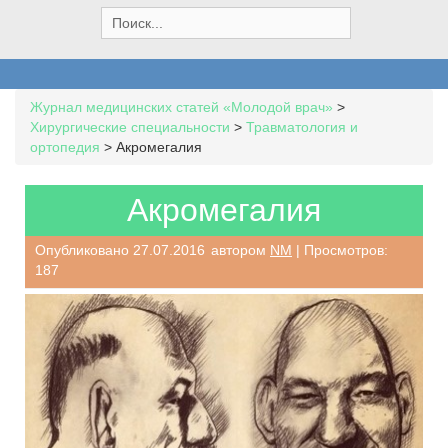
S
e
a
r
c
Журнал медицинских статей «Молодой врач»
>
h
Хирургические специальности
>
Травматология и
f
ортопедия
>
Акромегалия
o
r
:
Акромегалия
Опубликовано
27.07.2016
автором
NM
| Просмотров:
187