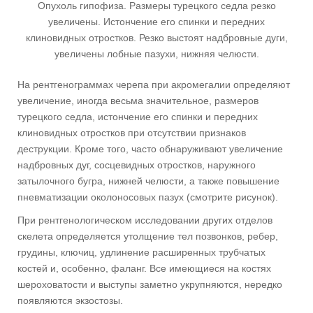
Опухоль гипофиза. Размеры турецкого седла резко
увеличены. Истончение его спинки и передних
клиновидных отростков. Резко выстоят надбровные дуги,
увеличены лобные пазухи, нижняя челюсти.
На рентгенограммах черепа при акромегалии определяют
увеличение, иногда весьма значительное, размеров
турецкого седла, истончение его спинки и передних
клиновидных отростков при отсутствии признаков
деструкции. Кроме того, часто обнаруживают увеличение
надбровных дуг, сосцевидных отростков, наружного
затылочного бугра, нижней челюсти, а также повышение
пневматизации околоносовых пазух (смотрите рисунок).
При рентгенологическом исследовании других отделов
скелета определяется утолщение тел позвонков, ребер,
грудины, ключиц, удлинение расширенных трубчатых
костей и, особенно, фаланг. Все имеющиеся на костях
шероховатости и выступы заметно укрупняются, нередко
появляются экзостозы.