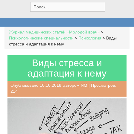
S
e
a
r
c
Журнал медицинских статей «Молодой врач»
>
h
Психологические специальности
>
Психология
>
Виды
f
стресса и адаптация к нему
o
r
:
Виды стресса и
адаптация к нему
Опубликовано
10.10.2018
автором
NM
| Просмотров:
214