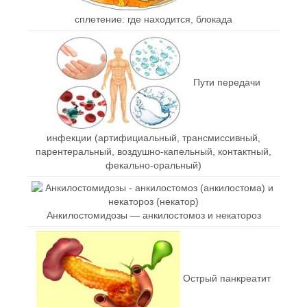
сплетение: где находится, блокада
Пути передачи
инфекции (артифициальный, трансмиссивный,
парентеральный, воздушно-капельный, контактный,
фекально-оральный)
Анкилостомидозы — анкилостомоз и некатороз
Острый панкреатит