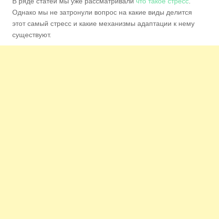
В ряде статей мы уже рассматривали
что такое стресс
.
Однако мы не затронули вопрос на какие виды делится
этот самый стресс и какие механизмы адаптации к нему
существуют.