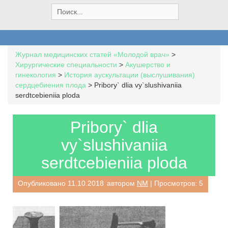
S
e
a
r
c
Журнал медицинских статей «Молодой врач»
>
h
Хирургические специальности
>
Акушерство и
f
гинекология
>
История аускультации (выслушивания)
o
сердцебиения плода
>
Pribory` dlia vy`slushivaniia
r
serdtcebieniia ploda
:
Pribory` dlia
vy`slushivaniia
serdtcebieniia ploda
Опубликовано
11.10.2018
автором
NM
| Просмотров: 5