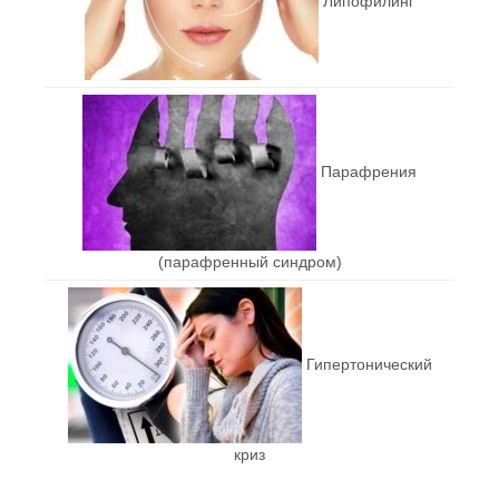
Липофилинг
Парафрения
(парафренный синдром)
Гипертонический
криз