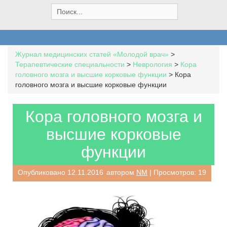
S
e
a
r
c
Журнал медицинских статей «Молодой врач»
>
h
Терапевтические специальности
>
Неврология
>
Кора
f
головного мозга и высшие корковые функции
>
Кора
o
головного мозга и высшие корковые функции
r
:
Кора головного мозга и
высшие корковые
функции
Опубликовано
12.11.2016
автором
NM
| Просмотров: 19