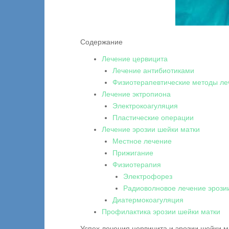
Содержание
Лечение цервицита
Лечение антибиотиками
Физиотерапевтические методы ле
Лечение эктропиона
Электрокоагуляция
Пластические операции
Лечение эрозии шейки матки
Местное лечение
Прижигание
Физиотерапия
Электрофорез
Радиоволновое лечение эрози
Диатермокоагуляция
Профилактика эрозии шейки матки
Успех лечения цервицита и эрозии шейки м