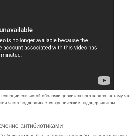
 санации слизистой оболочки цервикального канала, потому что
озии часто поддерживается хроническим эндоцервицитом.
ечение антибиотиками
ой оболочки могут быть патогенные микробы, поэтому проводят