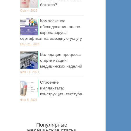
ботокса?
Сен 4, 2023
Комплексное
обследование после
коронавируса:
сертификат на выездную услугу
Мар 21, 2021
Валидация процесса
стерилизации
медицинских изделий
Фев 14, 2021
Строение
имплантата:
конструкция, текстура
Фев 8, 2021
Популярные
медицинские статьи