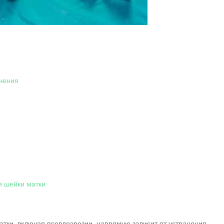
чения
и шейки матки
атки, включая псевдоэрозии, напрямую зависит от устранения