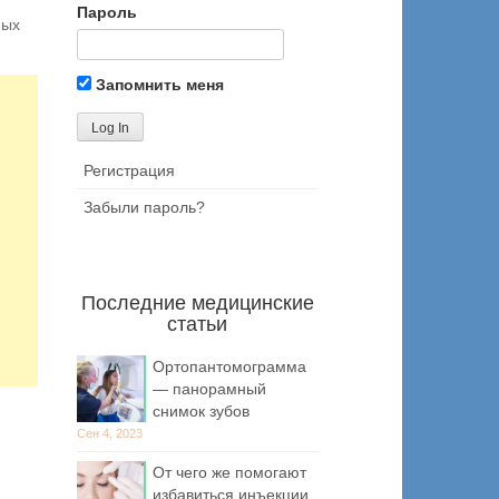
Пароль
ных
Запомнить меня
Регистрация
Забыли пароль?
Последние медицинские
статьи
Ортопантомограмма
— панорамный
снимок зубов
Сен 4, 2023
От чего же помогают
избавиться инъекции