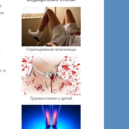
й
ом
Спринцевание влагалища
—
, в
Трахеостомия у детей