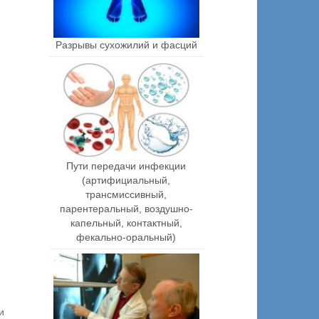
Разрывы сухожилий и фасций
Пути передачи инфекции
(артифициальный,
трансмиссивный,
парентеральный, воздушно-
капельный, контактный,
фекально-оральный)
и