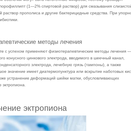
лорофиллипт (1—2% спиртовой раствор) для смазывания слизисто
й раствор прополиса и другие бактерицидные средства. При упорн
ибиотики.
апевтические методы лечения
ите с успехом применяют физиотерапевтические методы лечения 
о конусного цинкового электрода, вводимого в шеечный канал,
нденсаторного электрода, лечебную грязь (тампоны), а также
е значение имеет диатермопунктура или вскрытие наботовых кист
акже устранение деформаций шейки матки, обусловливающих
е эктропиона.
чение эктропиона