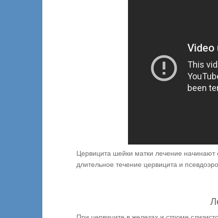
Цервицита шейки матки лечение начинают с
длительное течение цервицита и псевдоэр
Л
При цервиците в железах и строме слизист