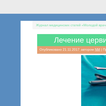
Журнал медицинских статей «Молодой врач
Лечение церви
Опубликовано
21.11.2017
автором
NM
| П