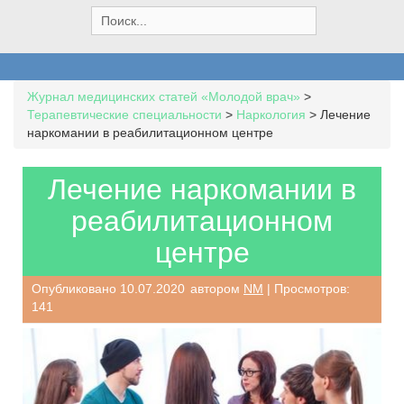
S
e
a
r
c
Журнал медицинских статей «Молодой врач»
>
h
Терапевтические специальности
>
Наркология
>
Лечение
f
наркомании в реабилитационном центре
o
r
:
Лечение наркомании в
реабилитационном
центре
Опубликовано
10.07.2020
автором
NM
| Просмотров:
141