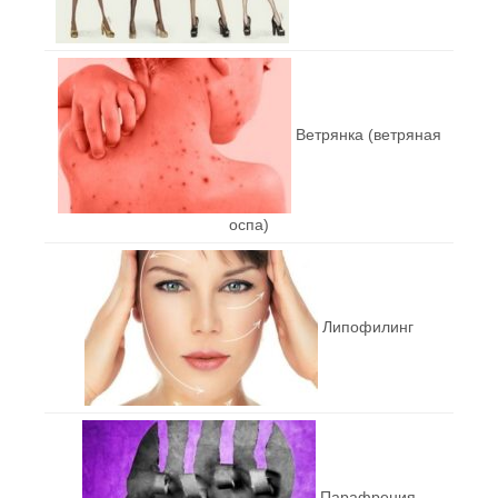
Ветрянка (ветряная
оспа)
Липофилинг
Парафрения