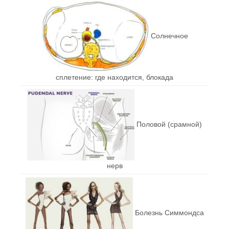
Солнечное
сплетение: где находится, блокада
Половой (срамной)
нерв
Болезнь Симмондса