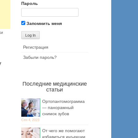
Пароль
Запомнить меня
ки
Регистрация
Забыли пароль?
у
Последние медицинские
статьи
Ортопантомограмма
— панорамный
снимок зубов
Сен 4, 2023
От чего же помогают
избавиться инъекции