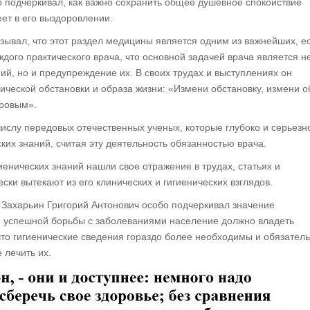
 подчеркивал, как важно сохранить общее душевное спокойствие
ет в его выздоровлении.
зывал, что этот раздел медицины является одним из важнейших, е
ого практического врача, что основной задачей врача является н
ий, но и предупреждение их. В своих трудах и выступлениях он
ической обстановки и образа жизни: «Измени обстановку, измени о
оровым».
числу передовых отечественных ученых, которые глубоко и серьезн
ких знаний, считая эту деятельность обязанностью врача.
енических знаний нашли свое отражение в трудах, статьях и
ски вытекают из его клинических и гигиенических взглядов.
, Захарьин Григорий Антонович особо подчеркивал значение
ля успешной борьбы с заболеваниями население должно владеть
то гигиенические сведения гораздо более необходимы и обязател
 лечить их.