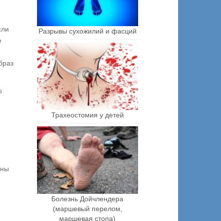
сли
Разрывы сухожилий и фасций
е
браз
о
Трахеостомия у детей
ьны
Болезнь Дойчлендера
(маршевый перелом,
маршевая стопа)