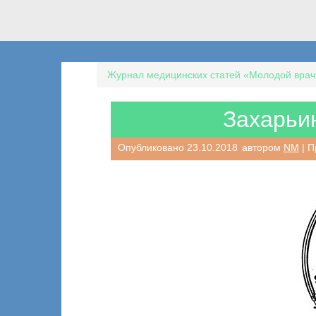
Журнал медицинских статей «Молодой врач
Захарьи
Опубликовано
23.10.2018
автором
NM
| П