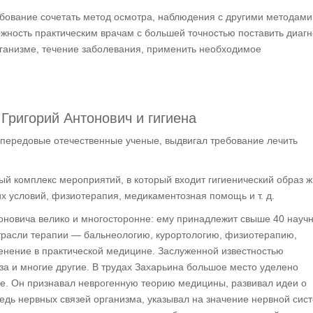
ебование сочетать метод осмотра, наблюдения с другими методами
жность практическим врачам с большей точностью поставить диагн
ганизме, течение заболевания, применить необходимое
Григорий Антонович и гигиена
е передовые отечественные ученые, выдвигал требование лечить
ый комплекс мероприятий, в который входит гигиенический образ ж
х условий, физиотерапия, медикаментозная помощь и т. д.
оновича велико и многосторонне: ему принадлежит свыше 40 науч
отрасли терапии — бальнеологию, курортологию, физиотерапию,
енение в практической медицине. Заслуженной известностью
еза и многие другие. В трудах Захарьина большое место уделено
ке. Он признавал неврогенную теорию медицины, развивал идеи о
едь нервных связей организма, указывал на значение нервной сис