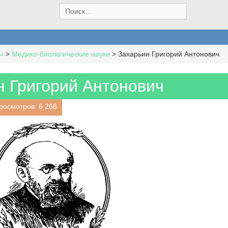
S
e
a
r
c
»
>
Медико-биологические науки
>
Захарьин Григорий Антонович
h
f
o
н Григорий Антонович
r
:
росмотров: 6 268