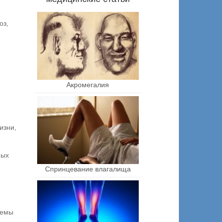
оз,
Акромегалия
изни,
ных
Спринцевание влагалища
темы