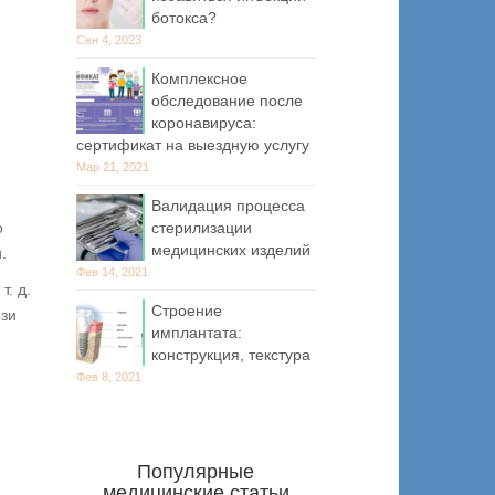
ботокса?
Сен 4, 2023
Комплексное
обследование после
коронавируса:
сертификат на выездную услугу
Мар 21, 2021
Валидация процесса
стерилизации
о
медицинских изделий
.
Фев 14, 2021
. д.
Строение
язи
имплантата:
конструкция, текстура
Фев 8, 2021
Популярные
медицинские статьи