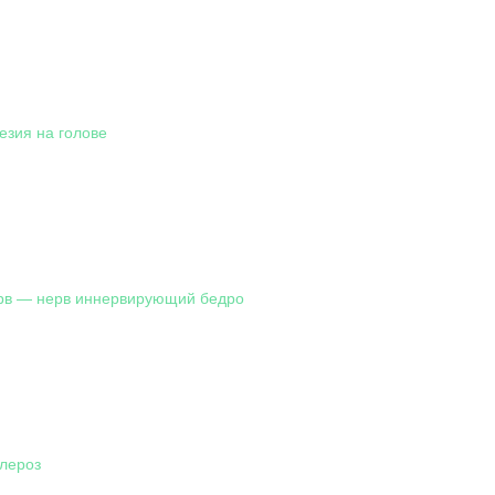
езия на голове
рв — нерв иннервирующий бедро
лероз