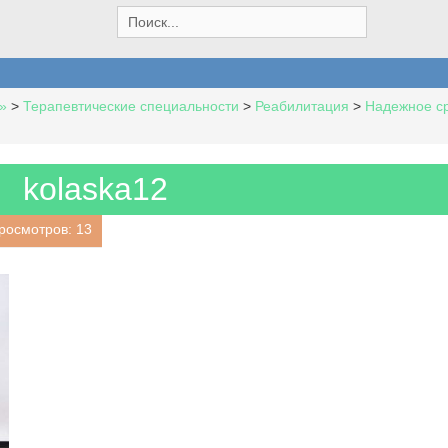
S
e
a
r
c
»
>
Терапевтические специальности
>
Реабилитация
>
Надежное ср
h
f
o
r
kolaska12
:
росмотров: 13