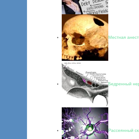
Местная анест
Бедренный не
Рассеянный ск