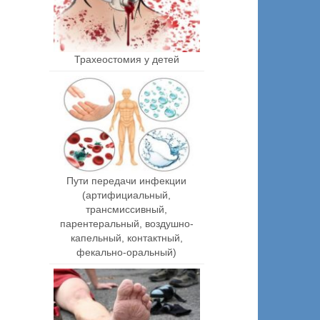
Трахеостомия у детей
Пути передачи инфекции
(артифициальный,
трансмиссивный,
парентеральный, воздушно-
капельный, контактный,
фекально-оральный)