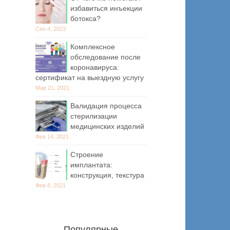
избавиться инъекции
ботокса?
Сен 4, 2023
Комплексное
обследование после
коронавируса:
сертификат на выездную услугу
Мар 21, 2021
Валидация процесса
стерилизации
медицинских изделий
Фев 14, 2021
Строение
имплантата:
конструкция, текстура
Фев 8, 2021
Популярные