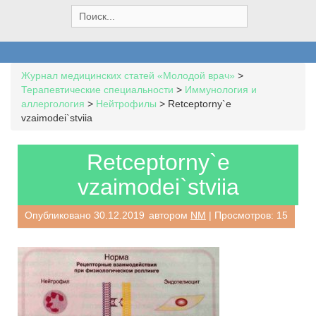
S
e
a
r
c
Журнал медицинских статей «Молодой врач»
>
h
Терапевтические специальности
>
Иммунология и
f
аллергология
>
Нейтрофилы
>
Retceptorny`e
o
vzaimodei`stviia
r
:
Retceptorny`e
vzaimodei`stviia
Опубликовано
30.12.2019
автором
NM
| Просмотров: 15