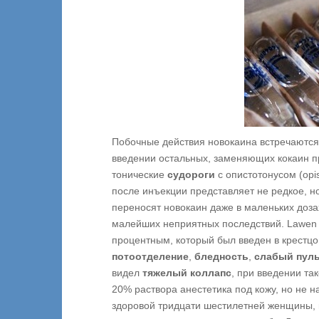
Побочные действия новокаина встречаются 
введении остальных, заменяющих кокаин п
тонические
судороги
с опистотонусом (opi
после инъекции представляет не редкое, н
переносят новокаин даже в маленьких дозах
малейших неприятных последствий. Lawen 
процентным, который был введен в крестцо
потоотделение
,
бледность
,
слабый пул
видел
тяжелый коллапс
, при введении та
20% раствора анестетика под кожу, но не 
здоровой тридцати шестилетней женщины, 