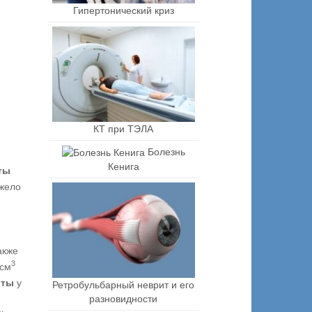
Гипертонический криз
КТ при ТЭЛА
Болезнь
Кенига
ты
яжело
акже
3
 см
оты
у
Ретробульбарный неврит и его
разновидности