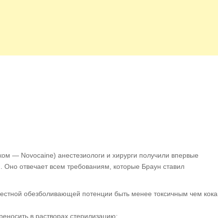
ком — Novocaine) анестезиологи и хирурги получили впервые
. Оно отвечает всем требованиям, которые Браун ставил
местной обезболивающей потенции быть менее токсичным чем кока
ереносить в растворах стерилизацию;