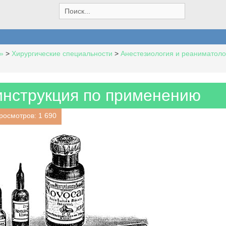
S
e
a
r
c
»
>
Хирургические специальности
>
Анестезиология и реаниматоло
h
f
o
r
инструкция по применению
:
росмотров: 1 690