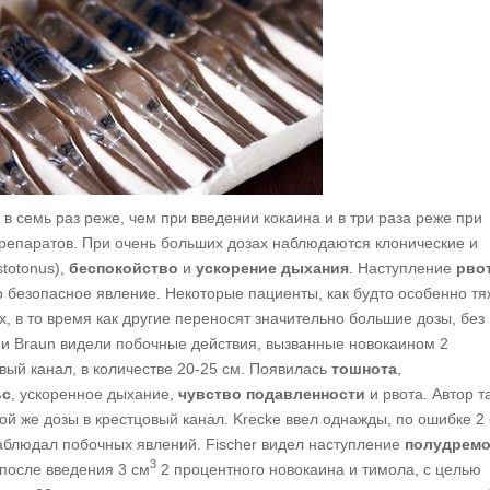
в семь раз реже, чем при введении кокаина и в три раза реже при
репаратов. При очень больших дозах наблюдаются клонические и
stotonus),
беспокойство
и
ускорение дыхания
. Наступление
рво
о безопасное явление. Некоторые пациенты, как будто особенно т
, в то время как другие переносят значительно большие дозы, без
и Braun видели побочные действия, вызванные новокаином 2
вый канал, в количестве 20-25 см. Появилась
тошнота
,
ьс
, ускоренное дыхание,
чувство подавленности
и рвота. Автор т
кой же дозы в крестцовый канал. Krecke ввел однажды, по ошибке 2
наблюдал побочных явлений. Fischer видел наступление
полудрем
3
после введения 3 см
2 процентного новокаина и тимола, с целью