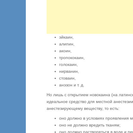
эйкаин,
алипин,
акоин,
тропококаин,
голокаин,
нирванин,
стоваин,
анэзон и т. д.
Но лишь с открытием новокаина (на латинс
идеальное средство для местной анестезии
анестезирующему веществу, то есть:
оно должно в условиях проявления 
оно не должно вредить тканям;
оно должно растворяться в воде и п