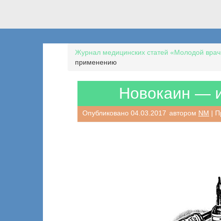
Журнал медицинских статей «Молодой врач
применению
Новокаин — 
Опубликовано
04.03.2017
автором
NM
| П