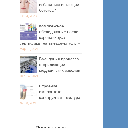
избавиться инъекции
ботокса?
Сен 4, 2023
Комплексное
обследование после
коронавируса:
)
сертификат на выездную услугу
Мар 21, 2021
Валидация процесса
стерилизации
медицинских изделий
Фев 14, 2021
Строение
имплантата:
конструкция, текстура
Фев 8, 2021
Популярные