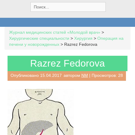
S
e
a
r
c
Журнал медицинских статей «Молодой врач»
>
h
Хирургические специальности
>
Хирургия
>
Операция на
f
печени у новорожденных
>
Razrez Fedorova
o
r
:
Razrez Fedorova
Опубликовано
15.04.2017
автором
NM
| Просмотров: 28