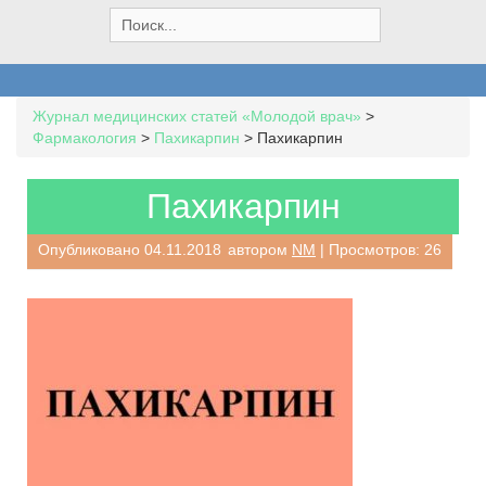
S
e
a
r
c
Журнал медицинских статей «Молодой врач»
>
h
Фармакология
>
Пахикарпин
>
Пахикарпин
f
o
r
Пахикарпин
:
Опубликовано
04.11.2018
автором
NM
| Просмотров: 26