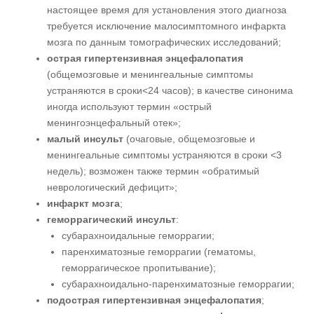
настоящее время для установления этого диагноза
требуется исключение малосимптомного инфаркта
мозга по данным томографических исследований;
острая гипертензивная энцефалопатия
(общемозговые и менингеальные симптомы
устраняются в сроки<24 часов); в качестве синонима
иногда используют термин «острый
менингоэнцефальный отек»;
малый инсульт
(очаговые, общемозговые и
менингеальные симптомы устраняются в сроки <3
недель); возможен также термин «обратимый
неврологический дефицит»;
инфаркт мозга
;
геморрагический инсульт
:
субарахноидальные геморрагии;
паренхиматозные геморрагии (гематомы,
геморрагическое пропитывание);
субарахноидально-паренхиматозные геморрагии;
подострая гипертензивная энцефалопатия
;