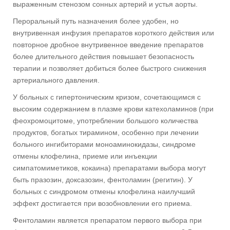
выраженным стенозом сонных артерий и устья аорты.
Пероральный путь назначения более удобен, но
внутривенная инфузия препаратов короткого действия или
повторное дробное внутривенное введение препаратов
более длительного действия повышает безопасность
терапии и позволяет добиться более быстрого снижения
артериального давления.
У больных с гипертоническим кризом, сочетающимся с
высоким содержанием в плазме крови катехоламинов (при
феохромоцитоме, употреблении большого количества
продуктов, богатых тирамином, особенно при лечении
больного ингибиторами моноаминокидазы, синдроме
отмены клофелина, приеме или инъекции
симпатомиметиков, кокаина) препаратами выбора могут
быть празозин, доксазозин, фентоламин (регитин). У
больных с синдромом отмены клофелина наилучший
эффект достигается при возобновлении его приема.
Фентоламин является препаратом первого выбора при