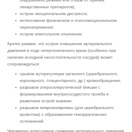
лекарственных препаратов);
остром эмоциональном дистрессе;
интенсивном физическом и психоэмоциональном
перенапряжении;
остром алкогольном опьянении.
Кратко укажем, что острое повышение артериального
давления в ходе гипертонического криза (особенно при
наличии исходной несостоятельности сосудов) может
сопровождаться:
срывом ауторегуляции органного (церебрального,
коронарного, плацентарного, др.) кровообращения;
разрывом атеросклеротической бляшки с
формированием внутрисосудистого тромба и
развитием острой ишемии;
разрывом микроаневризмы (для церебрального
кровотока) с образованием геморрагических
осложнений.
Чрезмерно агрессивное снижение артериального давления