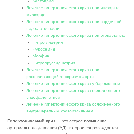
Каптоприл
Лечение гипертонического криза при инфаркте
миокарда
Лечение гипертонического криза при сердечной
недостаточности
Лечение гипертонического криза при отеке легких
Нитроглицерин
Фуросемид
Морфин
Нитропруссид натрия
Лечение гипертонического криза при
расслаивающей аневризме аорты
Лечение гипертонического криза у беременных
Лечение гипертонического криза осложненного
энцефалопатией
Лечение гипертонического криза осложненного
внутричерепным кровоизлиянием
Гипертонический криз
— это острое повышение
артериального давления (АД), которое сопровождается