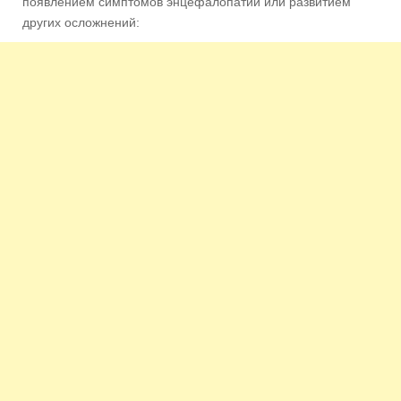
появлением симптомов энцефалопатии или развитием
других осложнений: