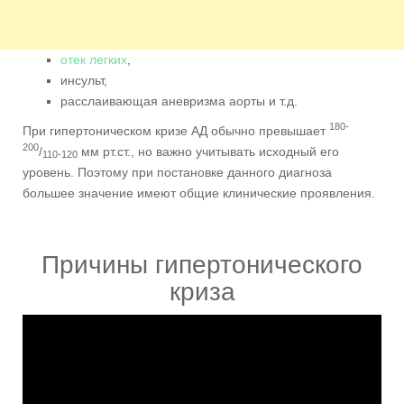
отек легких
,
инсульт,
расслаивающая аневризма аорты и т.д.
180-
При гипертоническом кризе АД обычно превышает
200
/
мм рт.ст., но важно учитывать исходный его
110-120
уровень. Поэтому при постановке данного диагноза
большее значение имеют общие клинические проявления.
Причины гипертонического
криза