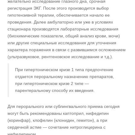
желательно исследование глазного дна, срочная
регистрация ЭКГ. После этого производится выбор
гипотензивной терапии, обеспечивается начало ее
проведения. Далее амбулаторно или уже в условиях
стационара производятся лабораторные исследования
(биохимические показатели, общий анализ крови, мочи)
или другие специальные исследования для уточнения
характера поражения в связи с развившимся осложнением
(ультразвуковое, рентгеновское исследование и т.д.).
При гипертоническом кризе 1 типа предпочтение
отдается пероральному назначению препаратов,
при гипертоническом кризе 2 типе —
парентеральному способу их введения.
Для перорального или сублингвального приема сегодня
могут быть рекомендованы каптоприл, нифедипин
(коринфар), клофелин (клонидин, гемитон), а при
сердечной астме — сочетание нитроглицерина с
нифедипином.