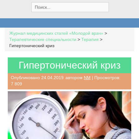
S
e
a
r
c
Журнал медицинских статей «Молодой врач»
>
h
Терапевтические специальности
>
Терапия
>
f
Гипертонический криз
o
r
:
Гипертонический криз
Опубликовано
24.04.2019
автором
NM
| Просмотров:
7 809