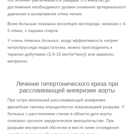
постепенно увеличиваются (каждые 3-5 минуты) до
достижения необходимого уровня снижения артериального
давления и купирования отека легких.
Всем больным показана ингаляция кислорода, начиная с 4-
5 л/мин, с парами спирта.
У очень тяжелых больных, когда эффективность натрия
нитропруссида недостаточна, можно присоединить к
терапии добутамин (2,5-15 мкг/(кг*мин)) или амринон,
милринон.
Лечение гипертонического криза при
расслаивающей аневризме аорты
При остро возникшей расслаивающей аневризме
врачебная тактика определяется локализацией разрыва. У
больных с расслоением стенки в области дуги аорты
показано срочное хирургическое вмешательство. При
разрыве внутренней оболочки в месте ниже отхождения