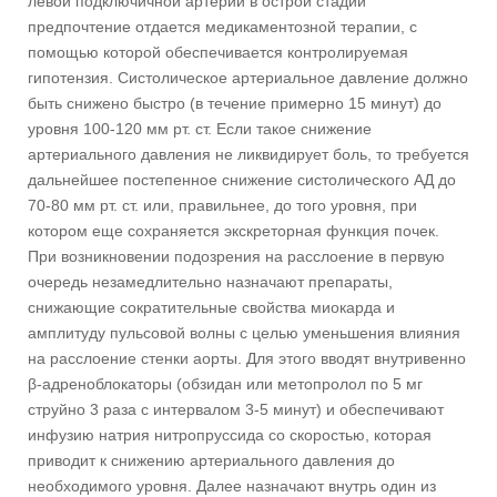
левой подключичной артерии в острой стадии
предпочтение отдается медикаментозной терапии, с
помощью которой обеспечивается контролируемая
гипотензия. Систолическое артериальное давление должно
быть снижено быстро (в течение примерно 15 минут) до
уровня 100-120 мм рт. ст. Если такое снижение
артериального давления не ликвидирует боль, то требуется
дальнейшее постепенное снижение систолического АД до
70-80 мм рт. ст. или, правильнее, до того уровня, при
котором еще сохраняется экскреторная функция почек.
При возникновении подозрения на расслоение в первую
очередь незамедлительно назначают препараты,
снижающие сократительные свойства миокарда и
амплитуду пульсовой волны с целью уменьшения влияния
на расслоение стенки аорты. Для этого вводят внутривенно
β-адреноблокаторы (обзидан или метопролол по 5 мг
струйно 3 раза с интервалом 3-5 минут) и обеспечивают
инфузию натрия нитропруссида со скоростью, которая
приводит к снижению артериального давления до
необходимого уровня. Далее назначают внутрь один из