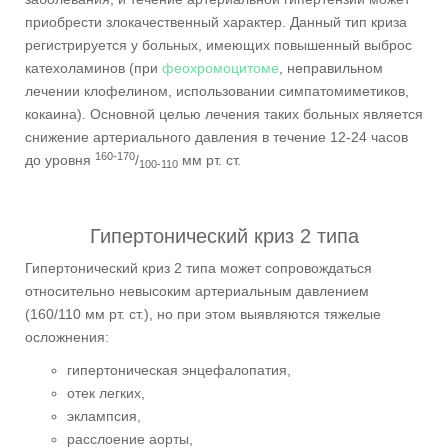
приобрести злокачественный характер. Данный тип криза
регистрируется у больных, имеющих повышенный выброс
катехоламинов (при
феохромоцитоме
, неправильном
лечении клофелином, использовании симпатомиметиков,
кокаина). Основной целью лечения таких больных является
снижение артериального давления в течение 12-24 часов
160-170
до уровня
/
мм рт. ст.
100-110
Гипертонический криз 2 типа
Гипертонический криз 2 типа может сопровождаться
относительно невысоким артериальным давлением
(160/110 мм рт. ст.), но при этом выявляются тяжелые
осложнения:
гипертоническая энцефалопатия,
отек легких,
эклампсия,
расслоение аорты,