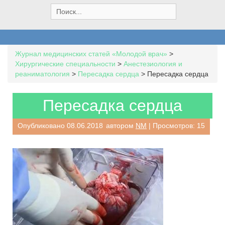
S
e
a
r
c
Журнал медицинских статей «Молодой врач»
>
h
Хирургические специальности
>
Анестезиология и
f
реаниматология
>
Пересадка сердца
>
Пересадка сердца
o
r
:
Пересадка сердца
Опубликовано
08.06.2018
автором
NM
| Просмотров: 15