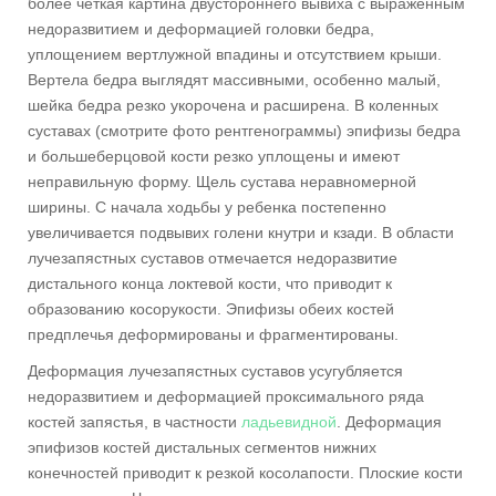
более четкая картина двустороннего вывиха с выраженным
недоразвитием и деформацией головки бедра,
уплощением вертлужной впадины и отсутствием крыши.
Вертела бедра выглядят массивными, особенно малый,
шейка бедра резко укорочена и расширена. В коленных
суставах (смотрите фото рентгенограммы) эпифизы бедра
и большеберцовой кости резко уплощены и имеют
неправильную форму. Щель сустава неравномерной
ширины. С начала ходьбы у ребенка постепенно
увеличивается подвывих голени кнутри и кзади. В области
лучезапястных суставов отмечается недоразвитие
дистального конца локтевой кости, что приводит к
образованию косорукости. Эпифизы обеих костей
предплечья деформированы и фрагментированы.
Деформация лучезапястных суставов усугубляется
недоразвитием и деформацией проксимального ряда
костей запястья, в частности
ладьевидной
. Деформация
эпифизов костей дистальных сегментов нижних
конечностей приводит к резкой косолапости. Плоские кости