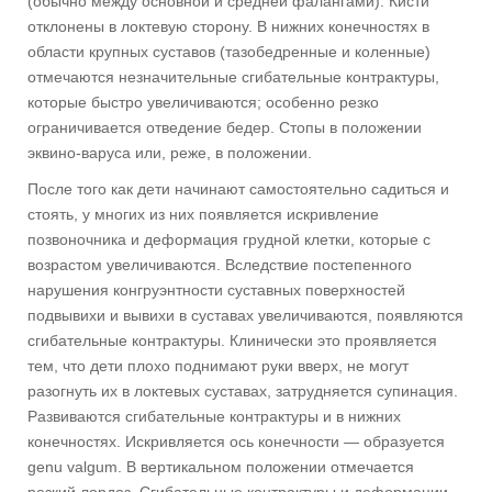
(обычно между основной и средней фалангами). Кисти
отклонены в локтевую сторону. В нижних конечностях в
области крупных суставов (тазобедренные и коленные)
отмечаются незначительные сгибательные контрактуры,
которые быстро увеличиваются; особенно резко
ограничивается отведение бедер. Стопы в положении
эквино-варуса или, реже, в положении.
После того как дети начинают самостоятельно садиться и
стоять, у многих из них появляется искривление
позвоночника и деформация грудной клетки, которые с
возрастом увеличиваются. Вследствие постепенного
нарушения конгруэнтности суставных поверхностей
подвывихи и вывихи в суставах увеличиваются, появляются
сгибательные контрактуры. Клинически это проявляется
тем, что дети плохо поднимают руки вверх, не могут
разогнуть их в локтевых суставах, затрудняется супинация.
Развиваются сгибательные контрактуры и в нижних
конечностях. Искривляется ось конечности — образуется
genu valgum. В вертикальном положении отмечается
резкий лордоз. Сгибательные контрактуры и деформации