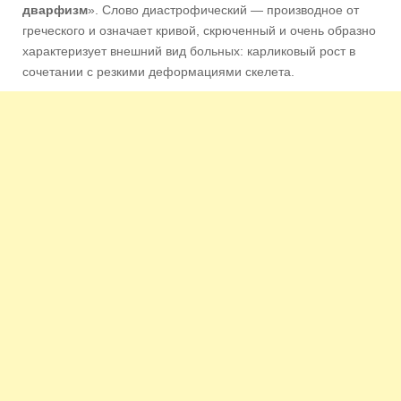
дварфизм
». Слово диастрофический — производное от
греческого и означает кривой, скрюченный и очень образно
характеризует внешний вид больных: карликовый рост в
сочетании с резкими деформациями скелета.