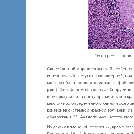
Onion peel — пери
Своеобразной морфологической особенност
селезеночный васкулит с характерной, поч
многослойного периартериального фиброз
peel
). Этот феномен впервые обнаружили Lib
подчеркнули его частоту при системной кр
какого-либо определенного клинического з
критериев системной красной волчанки. Из
обнаружен в 23. Аналогичную частоту этого
Из других изменений селезенки, кроме гипе
Рапопорта, 1941). Кроме того, нередко на