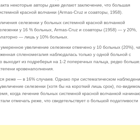
факта некоторые авторы даже делают заключение, что большая
истемной красной волчанки (Armas-Cruz и соавторы, 1958).
личения селезенки у больных системной красной волчанкой
елезенки у 16 % больных, Armas-Cruz и соавторы (1958) — у 20%,
льпаторно — лишь у 10% больных.
 умеренное увеличение селезенки отмечено у 10 больных (20%), 
женная спленомегалия наблюдалась только у одной больной с
 выходит из подреберья на 1-2 поперечных пальца, редко больше
степени кровенаполнения.
ся реже — в 16% случаев. Однако при систематическом наблюден
увеличение селезенки (хотя бы на короткий лишь срок), по-видимом
емя, когда лечение больных системной красной волчанкой начина
стали отмечать реже, что свидетельствует о большой податливости