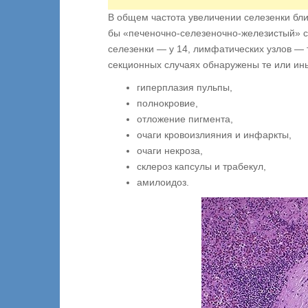
В общем частота увеличении селезенки бли
бы «печеночно-селезеночно-железистый» син
селезенки — у 14, лимфатических узлов — 
секционных случаях обнаружены те или ин
гиперплазия пульпы,
полнокровие,
отложение пигмента,
очаги кровоизлияния и инфаркты,
очаги некроза,
склероз капсулы и трабекул,
амилоидоз.