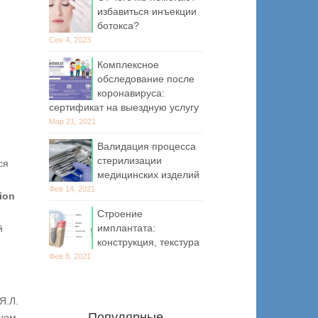
избавиться инъекции
ботокса?
Сен 4, 2023
Комплексное
обследование после
коронавируса:
сертификат на выездную услугу
Мар 21, 2021
Валидация процесса
стерилизации
ся
медицинских изделий
Фев 14, 2021
ion
Строение
имплантата:
й
конструкция, текстура
Фев 8, 2021
Я.Л.
Популярные
ьном