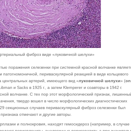
артериальный фиброз виде «луковичной шелухи»
ью поражения селезенки при системной красной волчанке являет
ти патогномоничной, периваскулярной реакцией в виде кольцевого
а центральных артерий, имеющего вид «
луковичной шелухи
» (
on
man и Sacks в 1925 г., а затем Klemperer и соавторы в 1942 г.
асной волчанке. С тех пор этот морфологический признак, лишенны
начения, твердо вошел в число морфологических диагностических
 29 секционных случаев периваскулярный фиброз селезенки был
 признака отмечают и другие авторы.
рплазии и полнокровия, находят гемосидероз (например, в случае 
блюдают перисплениты, аналогичные перигепатиту, а при значител