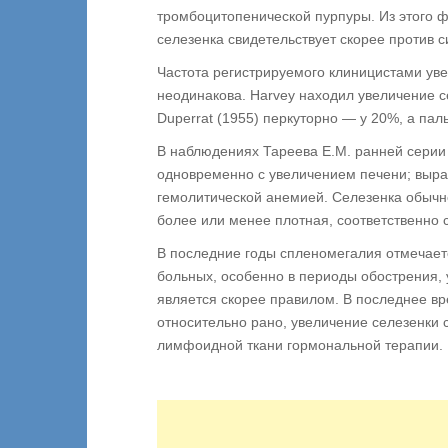
тромбоцитопенической пурпуры. Из этого 
селезенка свидетельствует скорее против с
Частота регистрируемого клиницистами уве
неодинакова. Harvey находил увеличение с
Duperrat (1955) перкуторно — у 20%, а па
В наблюдениях Тареева Е.М. ранней серии
одновременно с увеличением печени; выра
гемолитической анемией. Селезенка обычно
более или менее плотная, соответственно 
В последние годы спленомегалия отмечает
больных, особенно в периоды обострения, 
является скорее правилом. В последнее вр
относительно рано, увеличение селезенки 
лимфоидной ткани гормональной терапии.