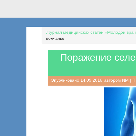
Журнал медицинских статей «Молодой врач
волчанке
Поражение селе
Опубликовано
14.09.2016
автором
NM
| П