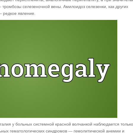
тромбозы селезеночной вены. Амилоидоз селезенки, как других
— редкое явление.
галия у больных системной красной волчанкой наблюдается тольк
льных гематологических синдромов — гемолитической анемии и