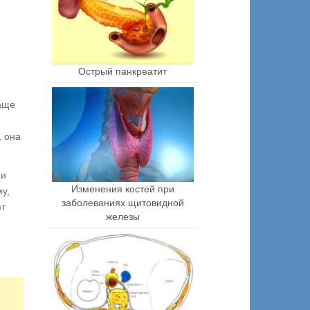
Острый панкреатит
чаще
, она
ии
Изменения костей при
у,
заболеваниях щитовидной
ют
железы