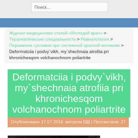
S
e
a
r
c
Журнал медицинских статей «Молодой врач»
>
h
Терапевтические специальности
>
Ревматология
>
f
Поражение суставов при системной красной волчанке
>
o
Deformatciia i podvy`vikh, my`shechnaia atrofiia pri
r
khronichesqom volchanochnom poliartrite
:
Deformatciia i podvy`vikh,
my`shechnaia atrofiia pri
khronichesqom
volchanochnom poliartrite
Опубликовано
17.07.2016
автором
NM
| Просмотров: 27