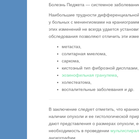
Болезнь Педжета — системное заболевание,
Наибольшие трудности дифференциальной д
у больных с менингиомами на краниограм
этих изменений не всегда удается установи
обследования позволяют отличить эти изме
метастаз,
солитарная миелома,
саркома,
кистозный тип фиброзной дисплазии,
эозинофильная гранулема
,
холестеатома,
воспалительные заболевания и др.
В заключение следует отметить, что крани
наличии опухоли и ее гистологической при
дают представления о размерах опухоли, е
необходимость в проведении
мультиспирал
ангиографии.