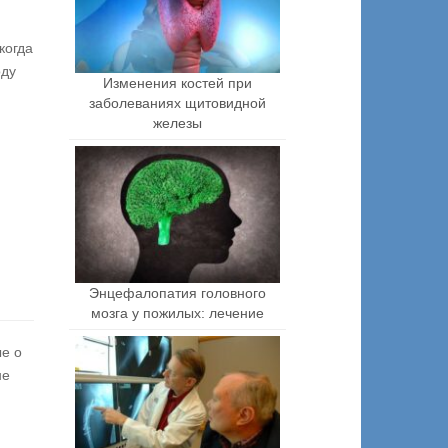
когда
оду
Изменения костей при
заболеваниях щитовидной
железы
Энцефалопатия головного
мозга у пожилых: лечение
ые о
не