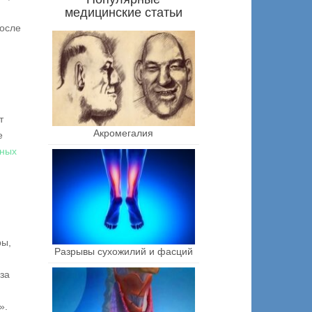
медицинские статьи
после
т
Акромегалия
е
ных
ры,
Разрывы сухожилий и фасций
за
».