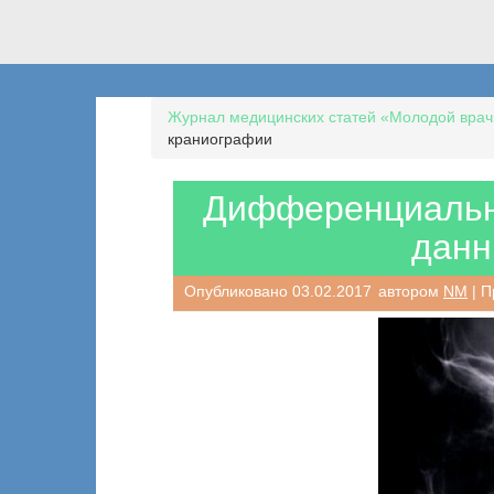
Журнал медицинских статей «Молодой врач
краниографии
Дифференциальна
данн
Опубликовано
03.02.2017
автором
NM
| П