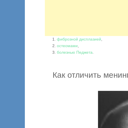
фиброзной дисплазией
,
остеомами
,
болезнью Педжета
.
Как отличить менин