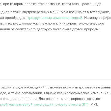
 при котором поражаются позвонки, кости таза, крестец и др.
иагностики внутричерепных менингиом возникают в тех случаях, 
мах преобладают
деструктивные изменения костей
. Истинную прир
ть, и только данные комплексного клинико-рентгенологического
нения от солитарного деструктивного очага другой природы:
ография в ряде наблюдений позволяет получить достоверные данн
роде, а также локализации. Однако краниографические изменения 
е распространенности. Для решения этих вопросов возникает
ьной компьютерной томографии головного мозга (КТ)
, МРТ,