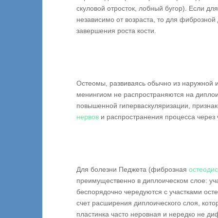
скуловой отросток, лобный бугор). Если д
независимо от возраста, то для фиброзной
завершения роста кости.
Остеомы, развиваясь обычно из наружной и
менингиом не распространяются на диплоич
повышенной гиперваскуляризации, признак
нервов
и распространения процесса через
Для болезни Педжета (фиброзная
остеоди
преимущественно в диплоическом слое: уч
беспорядочно чередуются с участками осте
счет расширения диплоического слоя, кот
пластинка часто неровная и нередко не д