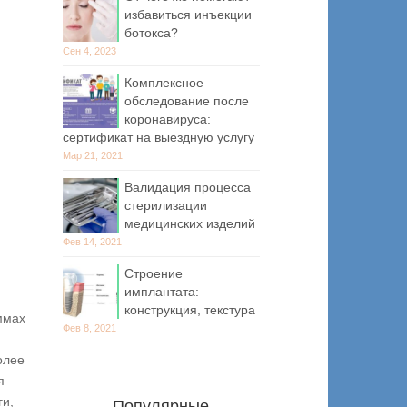
избавиться инъекции
ботокса?
Сен 4, 2023
Комплексное
обследование после
коронавируса:
сертификат на выездную услугу
Мар 21, 2021
Валидация процесса
стерилизации
медицинских изделий
Фев 14, 2021
Строение
имплантата:
конструкция, текстура
ммах
Фев 8, 2021
олее
я
ги,
Популярные