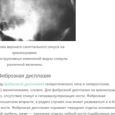
ма верхнего сагиттального синуса на
краниограмме
еструктивных изменений видны спикулы
различной величины
Фиброзная дисплазия
жду
фиброзной дисплазией
склеротического типа и гиперостозом,
e») менингиомами, сложно. Для фиброзной дисплазии на краниогра
, отсутствие спикул и гиперваскуляризация кости. Фиброзная
ношеском возрасте, в редких случаях она может развиваться и в б
а кости. Фиброзная дисплазия поражает передние отделы основани
й гребень, реже — передние отделы лобной кости (надбровные ду