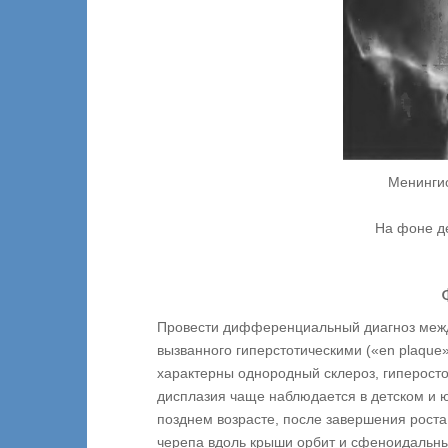
Менингио
На фоне д
Провести дифференциальный диагноз ме
вызванного гиперстотическими («en plaqu
характерны однородный склероз, гиперостоз
дисплазия чаще наблюдается в детском и ю
позднем возрасте, после завершения рост
черепа вдоль крыши орбит и сфеноидальны