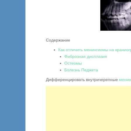
Содержание
Как отличить менингиомы на краниог
Фиброзная дисплазия
Остеомы
Болезнь Педжета
Дифференцировать внутричерепные
мени