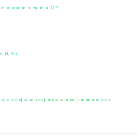
ое поражение печени на МРТ
н Н, В7)
 при гемофилии и их рентгенологическая диагностика