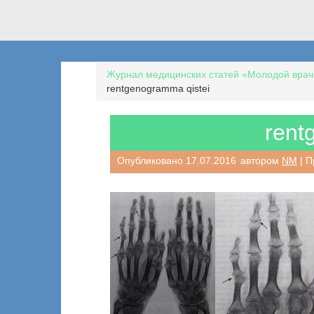
Журнал медицинских статей «Молодой врач
rentgenogramma qistei
rent
Опубликовано
17.07.2016
автором
NM
| П