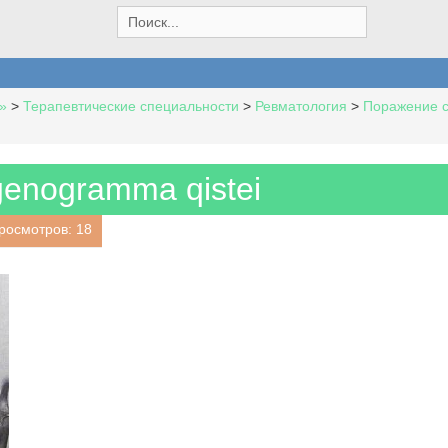
S
e
a
r
c
»
>
Терапевтические специальности
>
Ревматология
>
Поражение с
h
f
o
r
genogramma qistei
:
росмотров: 18