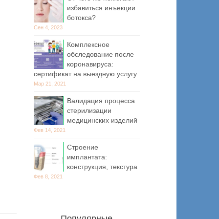
избавиться инъекции
ботокса?
Сен 4, 2023
Комплексное
обследование после
коронавируса:
сертификат на выездную услугу
Мар 21, 2021
Валидация процесса
стерилизации
медицинских изделий
Фев 14, 2021
Строение
имплантата:
конструкция, текстура
Фев 8, 2021
Популярные