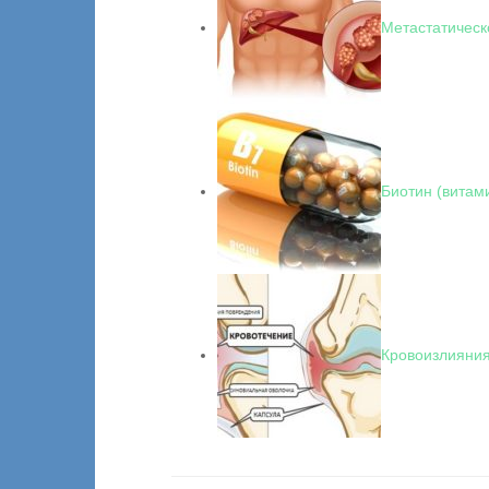
Метастатическ
Биотин (витами
Кровоизлияния