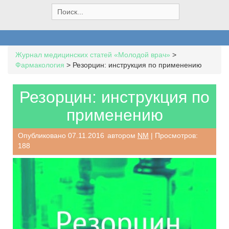
S
e
a
r
c
Журнал медицинских статей «Молодой врач»
>
h
Фармакология
>
Резорцин: инструкция по применению
f
o
r
Резорцин: инструкция по
:
применению
Опубликовано
07.11.2016
автором
NM
| Просмотров:
188