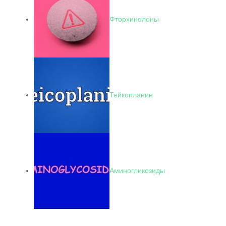
Фторхинолоны
Тейкопланин
Аминогликозиды