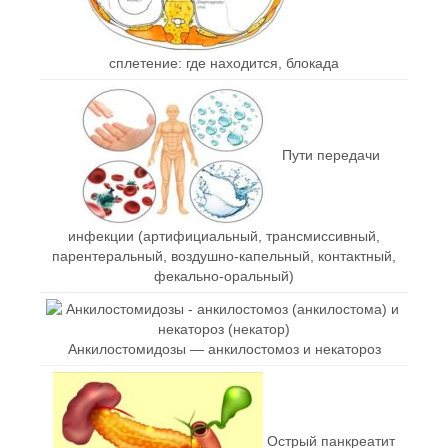
сплетение: где находится, блокада
Пути передачи
инфекции (артифициальный, трансмиссивный,
парентеральный, воздушно-капельный, контактный,
фекально-оральный)
Анкилостомидозы — анкилостомоз и некатороз
Острый панкреатит