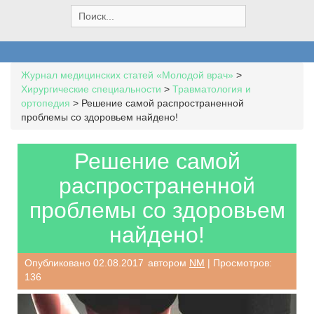
S
e
a
r
c
Журнал медицинских статей «Молодой врач»
>
h
Хирургические специальности
>
Травматология и
f
ортопедия
>
Решение самой распространенной
o
проблемы со здоровьем найдено!
r
:
Решение самой
распространенной
проблемы со здоровьем
найдено!
Опубликовано
02.08.2017
автором
NM
| Просмотров:
136