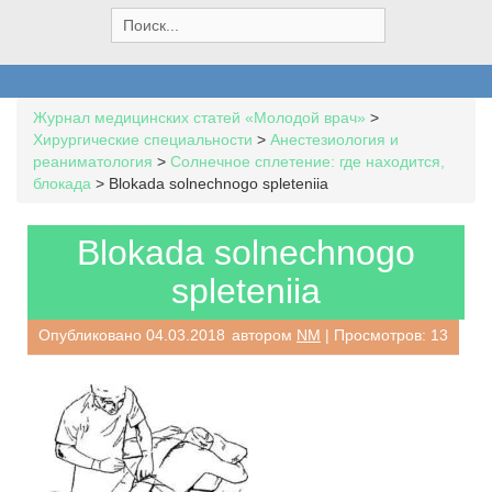
S
e
a
r
c
Журнал медицинских статей «Молодой врач»
>
h
Хирургические специальности
>
Анестезиология и
f
реаниматология
>
Солнечное сплетение: где находится,
o
блокада
>
Blokada solnechnogo spleteniia
r
:
Blokada solnechnogo
spleteniia
Опубликовано
04.03.2018
автором
NM
| Просмотров: 13