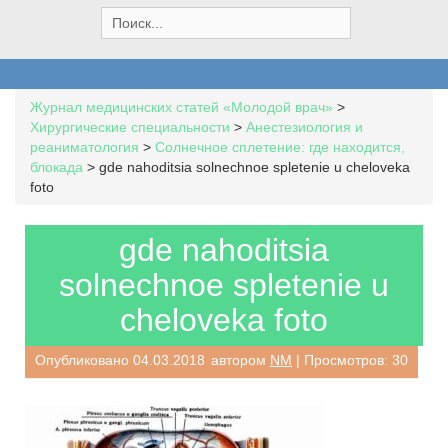
S
e
a
r
c
Журнал медицинских статей «Молодой врач»
>
h
Хирургические специальности
>
Анестезиология и
f
реаниматология
>
Солнечное сплетение: где находится,
o
блокада
>
gde nahoditsia solnechnoe spletenie u cheloveka
r
foto
:
gde nahoditsia
solnechnoe spletenie u
cheloveka foto
Опубликовано
04.03.2018
автором
NM
| Просмотров: 30