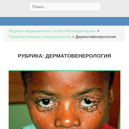
S
e
a
r
c
Журнал медицинских статей «Молодой врач»
>
h
Терапевтические специальности
>
Дерматовенерология
f
o
r
РУБРИКА:
ДЕРМАТОВЕНЕРОЛОГИЯ
: