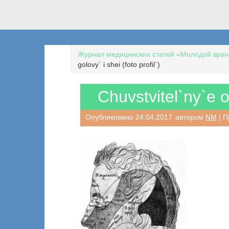
Журнал медицинских статей «Молодой врач
golovy` i shei (foto profil`)
Chuvstvitel`ny`e ob
Опубликовано
24.04.2017
автором
NM
| П