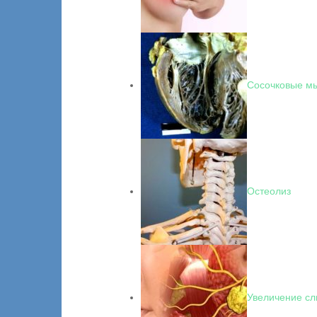
Сосочковые м
Остеолиз
Увеличение сл