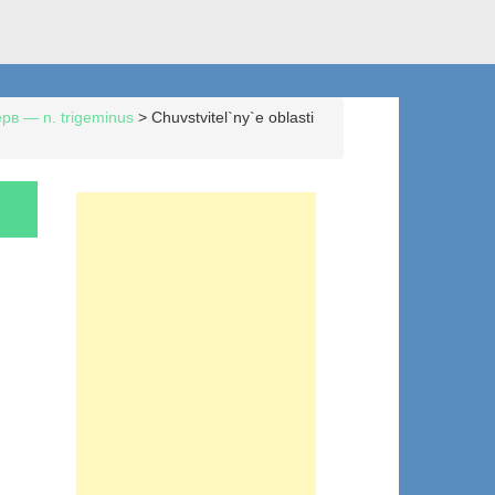
рв — n. trigeminus
>
Chuvstvitel`ny`e oblasti