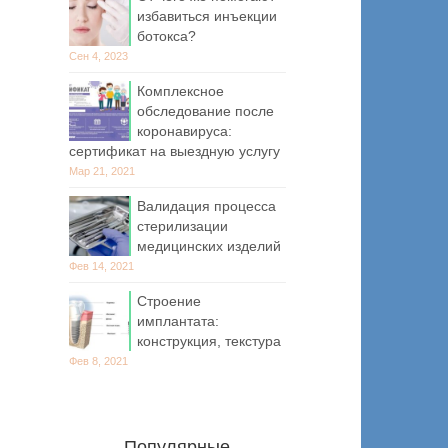
избавиться инъекции
ботокса?
Сен 4, 2023
Комплексное
обследование после
коронавируса:
сертификат на выездную услугу
Мар 21, 2021
Валидация процесса
стерилизации
медицинских изделий
Фев 14, 2021
Строение
имплантата:
конструкция, текстура
Фев 8, 2021
Популярные