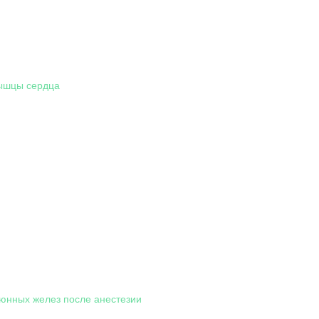
ышцы сердца
юнных желез после анестезии