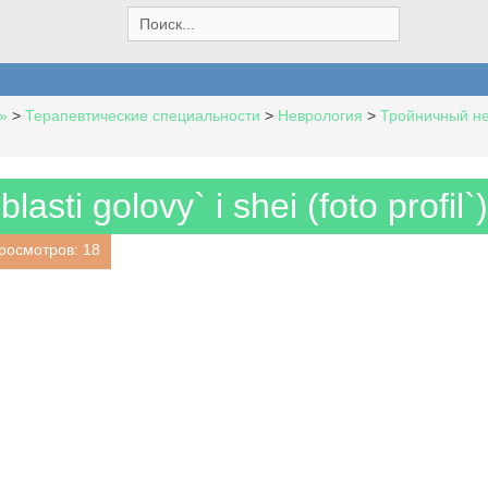
S
e
a
r
c
»
>
Терапевтические специальности
>
Неврология
>
Тройничный не
h
f
o
r
lasti golovy` i shei (foto profil`)
:
росмотров: 18