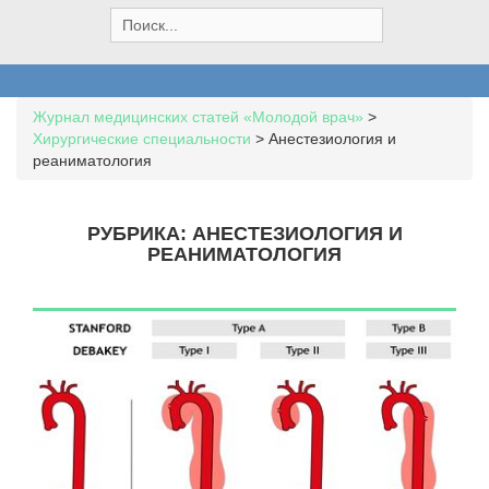
S
e
a
r
c
Журнал медицинских статей «Молодой врач»
>
h
Хирургические специальности
>
Анестезиология и
f
реаниматология
o
r
:
РУБРИКА:
АНЕСТЕЗИОЛОГИЯ И
РЕАНИМАТОЛОГИЯ