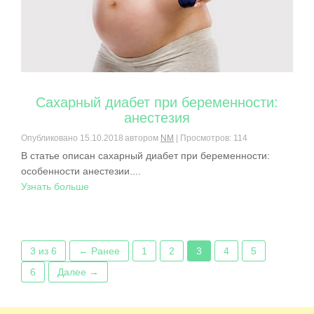
Сахарный диабет при беременности:
анестезия
Опубликовано
15.10.2018
автором
NM
| Просмотров: 114
В статье описан сахарный диабет при беременности:
особенности анестезии....
Узнать больше
3 из 6
← Ранее
1
2
3
4
5
6
Далее →