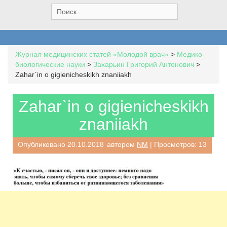
S
e
a
r
c
Журнал медицинских статей «Молодой врач»
>
Медико-
h
биологические науки
>
Захарьин Григорий Антонович
>
f
Zahar`in o gigienicheskikh znaniiakh
o
r
:
Zahar`in o gigienicheskikh
znaniiakh
Опубликовано
20.10.2018
автором
NM
| Просмотров: 13